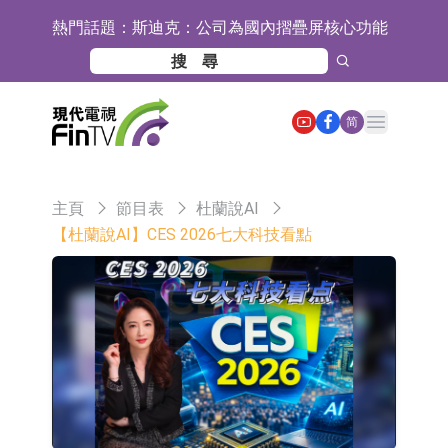
熱門話題：
斯迪克：公司為國內摺疊屏核心功能
材料供應商
恒瑞醫藥：公司已在中國獲批上市26
款1類創新藥、6款2類新藥
聚辰股份：公司VPD芯片已順利通過
Open main menu
简
目標客戶的測試認證
上期所：7月份對11個實際控制關系
賬戶組採取限制開倉的監管措施
特發服務：成功中標嗶哩嗶哩上海濱
主頁
節目表
杜蘭說AI
江總部物業服務項目
亞太股份：公司是零跑汽車和
【杜蘭說AI】CES 2026七大科技看點
Stellantis集團的供應商
理工雷科面向邊緣AI場景推出"山
海"系列智算模組 系列產品基於國產
【異動股】醫療研發外包板塊拉升，
CPU與GPU構建
博騰股份(300363.CN)漲20.02%
日韓股市收盤雙雙下跌
依米康：海外交付以東南亞、中東市
場為主 並已取得歐美相關認證
上交所：財通多策略福鑫定期開放靈