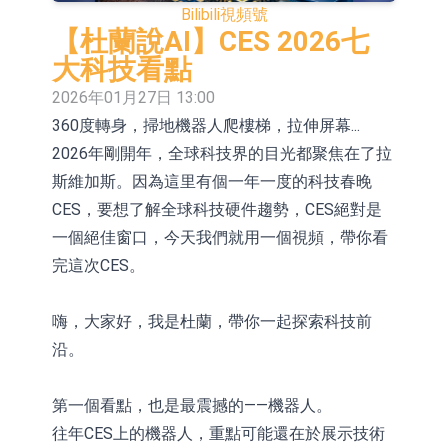
Bilibili
視頻號
活配置混合型發起式證券投資基金臨
上交所：景順長城全球半導體芯片產
【杜蘭說AI】CES 2026七
時停牌
業股票型證券投資基金臨時停牌
【異動股】港股跌幅榜前十，卡森國
大科技看點
2026年01月27日 13:00
際(00496.HK)跌22.40%，九福來
【異動股】港股漲幅榜前十，拿森科
360度轉身，掃地機器人爬樓梯，拉伸屏幕...
(08611.HK)跌21.01%
技(02261.HK)漲+75.05%，辰興發展
神火股份：新疆神火鋁水轉化率已
2026年剛開年，全球科技界的目光都聚焦在了拉
(02286.HK)漲+64.91%
100%
【異動股】焦炭Ⅲ板塊下挫，陝西黑
斯維加斯。因為這里有個一年一度的科技春晚
CES，要想了解全球科技硬件趨勢，CES絕對是
貓(601015.CN)跌8.38%
浙江證監局對財通證券股份有限公司
一個絕佳窗口，今天我們就用一個視頻，帶你看
採取出具警示函措施
山金國際：港股上市工作正常推進中
完這次CES。
【異動股】港股跌幅榜前十，九福來
嗨，大家好，我是杜蘭，帶你一起探索科技前
(08611.HK)跌21.43%，天瑞汽車内飾
【異動股】港股漲幅榜前十，佳明集
沿。
(06162.HK)跌18.44%
團控股(01271.HK)漲+78.22%，拿森
第一個看點，也是最震撼的——機器人。
科技(02261.HK)漲+64.11%
往年CES上的機器人，重點可能還在於展示技術