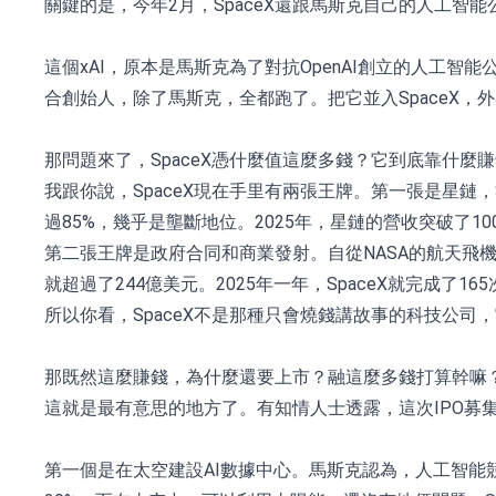
關鍵的是，今年2月，SpaceX還跟馬斯克自己的人工智能
這個xAI，原本是馬斯克為了對抗OpenAI創立的人工智
合創始人，除了馬斯克，全都跑了。把它並入SpaceX，
那問題來了，SpaceX憑什麼值這麼多錢？它到底靠什麼
我跟你說，SpaceX現在手里有兩張王牌。第一張是星鏈，
過85%，幾乎是壟斷地位。2025年，星鏈的營收突破了1
第二張王牌是政府合同和商業發射。自從NASA的航天飛機
就超過了244億美元。2025年一年，SpaceX就完成了
所以你看，SpaceX不是那種只會燒錢講故事的科技公司，
那既然這麼賺錢，為什麼還要上市？融這麼多錢打算幹嘛
這就是最有意思的地方了。有知情人士透露，這次IPO募
第一個是在太空建設AI數據中心。馬斯克認為，人工智能