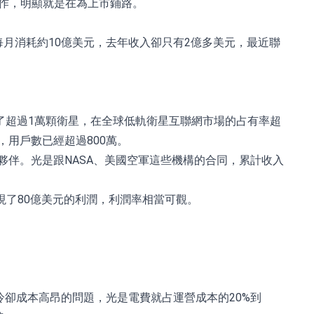
列操作，明顯就是在為上市鋪路。
段，每月消耗約10億美元，去年收入卻只有2億多美元，最近聯
經發射了超過1萬顆衛星，在全球低軌衛星互聯網市場的占有率超
，用戶數已經超過800萬。
作夥伴。光是跟NASA、美國空軍這些機構的合同，累計收入
實現了80億美元的利潤，利潤率相當可觀。
卻成本高昂的問題，光是電費就占運營成本的20%到