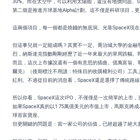
30%。而在太空中，可以利用太陽能，還沒有地價問題。Sp
第二個是推進月球基地Alpha計劃。這不僅是科研項目
這兩個項目，每一個都是燒錢的無底洞。光靠SpaceX
但這事兒就一定能成嗎？其實不一定。喬治城大學的金融學教
烈，納斯達克指數剛剛經歷了近一年來最大的單周跌幅。即便
而且，這次上市據說還有一個有意思的插曲。億萬富翁、華
爾克）（後期標注不用讀：特殊目的收購權利公司）工具上
紅利。不過從目前的消息看，SpaceX還是選擇了傳統
所以你看，SpaceX這次IPO，不僅僅是一次簡單的上
如果SpaceX真的以1.75萬億美元的市值上市，馬斯
球首富寶座。
但更關鍵的問題是：當一家公司的估值，已經超越了絕大