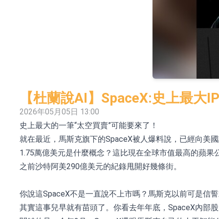
依米康：海外交付以東南亞、中東市場為主 並
上交所：財通多策略福鑫定期開放靈活配置混
上交所：景順長城全球半導體芯片產業股票型
【異動股】港股跌幅榜前十，卡森國際(00496.HK)跌
【異動股】港股漲幅榜前十，拿森科技(02261.HK)漲
【杜蘭說AI】SpaceX:史上最大
神火股份：新疆神火鋁水轉化率已100%
2026年05月05日 13:00
史上最大的一筆“太空買賣”可能要來了！
【異動股】焦炭Ⅲ板塊下挫，陝西黑貓(601015.C
就在最近，馬斯克旗下的SpaceX被人爆料說，已經向美國
浙江證監局對財通證券股份有限公司採取出具
1.75萬億美元是什麼概念？這比現在全球市值最高的蘋
山金國際：港股上市工作正常推進中
之前沙特阿美290億美元的紀錄甩開好幾條街。
你說這SpaceX不是一直說不上市嗎？馬斯克以前可是信
其實這事兒早就有苗頭了。你看去年年底，SpaceX內部股