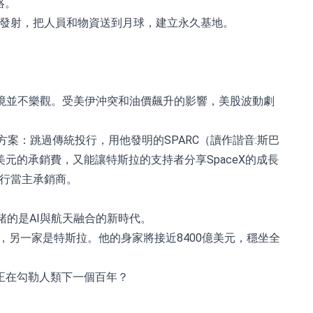
絡。
次發射，把人員和物資送到月球，建立永久基地。
場環境並不樂觀。受美伊沖突和油價飆升的影響，美股波動劇
案：跳過傳統投行，用他發明的SPARC（讀作諧音:斯巴
的承銷費，又能讓特斯拉的支持者分享SpaceX的成長
投行當主承銷商。
賭的是AI與航天融合的新時代。
家，另一家是特斯拉。他的身家將接近8400億美元，穩坐全
正在勾勒人類下一個百年？