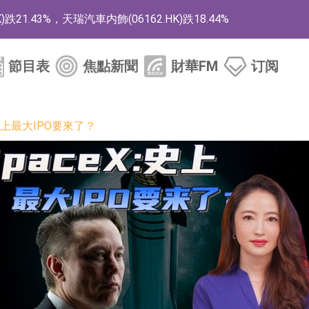
1.43%，天瑞汽車内飾(06162.HK)跌18.44%
)漲+78.22%，拿森科技(02261.HK)漲+64.11%
節目表
焦點新聞
財華FM
订阅
商
藥、6款2類新藥
:史上最大IPO要來了？
的測試認證
取限制開倉的監管措施
業服務項目
的供應商
組 系列產品基於國產CPU與GPU構建
3.CN)漲20.02%