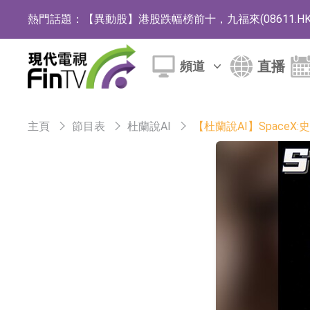
熱門話題：
【異動股】港股跌幅榜前十，九福來(08611.HK)跌2
【異動股】港股漲幅榜前十，佳明集團控股(01271.HK
直播
頻道
斯迪克：公司為國內摺疊屏核心功能材料供應
恒瑞醫藥：公司已在中國獲批上市26款1類創新
主頁
節目表
杜蘭說AI
【杜蘭說AI】SpaceX
聚辰股份：公司VPD芯片已順利通過目標客戶
上期所：7月份對11個實際控制關系賬戶組採
特發服務：成功中標嗶哩嗶哩上海濱江總部物
亞太股份：公司是零跑汽車和Stellantis集團
理工雷科面向邊緣AI場景推出"山海"系列智算模
【異動股】醫療研發外包板塊拉升，博騰股份(30036
日韓股市收盤雙雙下跌