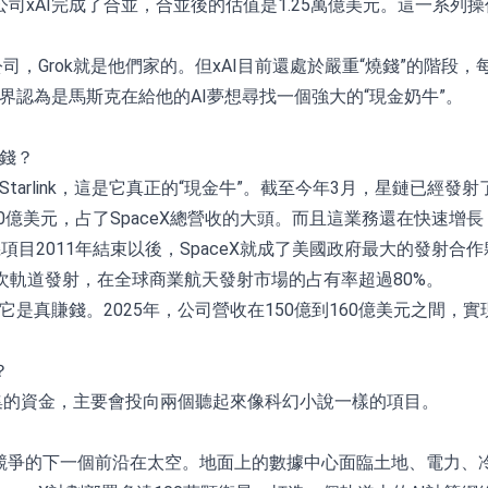
公司xAI完成了合並，合並後的估值是1.25萬億美元。這一系
能公司，Grok就是他們家的。但xAI目前還處於嚴重“燒錢”的階
外界認為是馬斯克在給他的AI夢想尋找一個強大的“現金奶牛”。
賺錢？
Starlink，這是它真正的“現金牛”。截至今年3月，星鏈已
00億美元，占了SpaceX總營收的大頭。而且這業務還在快速增長
項目2011年結束以後，SpaceX就成了美國政府最大的發射合
165次軌道發射，在全球商業航天發射市場的占有率超過80%。
它是真賺錢。2025年，公司營收在150億到160億美元之間，
？
集的資金，主要會投向兩個聽起來像科幻小說一樣的項目。
競爭的下一個前沿在太空。地面上的數據中心面臨土地、電力、冷