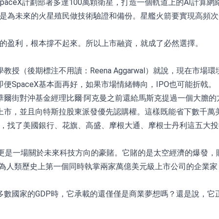
aceX計劃部署多達100萬顆衛星，打造一個軌道上的AI計算網
，更是為未來的火星殖民做技術驗證和備份。星艦火箭要實現高頻
現在的盈利，根本撐不起來。所以上市融資，就成了必然選擇。
授（後期標注不用讀：Reena Aggarwal）就說，現在市
SpaceX基本面再好，如果市場情緒轉向，IPO也可能折戟。
爾街對沖基金經理比爾·阿克曼之前還給馬斯克提過一個大膽的方
市，並且向特斯拉股東派發優先認購權。這樣既能省下數千萬美元
路線，找了美國銀行、花旗、高盛、摩根大通、摩根士丹利這五大
市，更是一場關於未來科技方向的豪賭。它賭的是太空經濟的爆發，
克將成為人類歷史上第一個同時執掌兩家萬億美元級上市公司的企業
多數國家的GDP時，它承載的還僅僅是商業夢想嗎？還是說，它