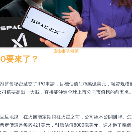
已取得歐美相關認證
合型發起式證券投資基金臨時停牌
證券投資基金臨時停牌
22.40%，九福來(08611.HK)跌21.01%
Bilibili
視頻號
+75.05%，辰興發展(02286.HK)漲+64.91%
IPO要來了？
N)跌8.38%
證監會秘密遞交了IPO申請，目標估值1.75萬億美元，融資規模
警示函措施
果公司還要高出一大截，直接能沖進全球上市公司市值榜的前五名
誓旦旦地說，在火箭能定期飛往火星之前，公司絕不公開掛牌。怎
票定價還是每股421美元，對應估值8000億美元。這才過了幾