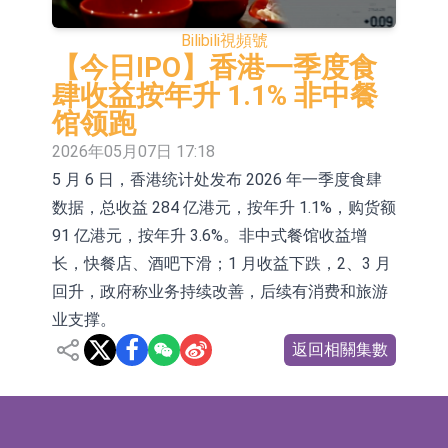
E2K、HBD系列產品已實現量產銷售
日韓股市收盤雙雙下挫
Bilibili
視頻號
北京君正：預計後續仍將主要採用季
【今日IPO】香港一季度食
肆收益按年升 1.1% 非中餐
度調價的模式
【異動股】汽車整車板塊下挫，北汽
馆领跑
藍谷(600733.CN)跌6.38%
【異動股】港股漲幅榜前十，生物係
2026年05月07日 17:18
5 月 6 日，香港统计处发布 2026 年一季度食肆
統工程股權(02902.HK)漲+231.25%，
【異動股】鎢板塊拉升，中鎢高新
数据，总收益 284 亿港元，按年升 1.1%，购货额
中國智能健康(00348.HK)漲+133.33%
(000657.CN)漲7.24%
【異動股】昨日打二板以上表現板塊
91 亿港元，按年升 3.6%。非中式餐馆收益增
拉升，欣天科技(300615.CN)漲
【異動股】港股跌幅榜前十，天瑞汽
长，快餐店、酒吧下滑；1 月收益下跌，2、3 月
回升，政府称业务持续改善，后续有消费和旅游
19.97%
車内飾(06162.HK)跌18.00%，德信服
和光智成完成天使輪數千萬融資
业支撑。
務集團(02215.HK)跌16.33%
10年期港元特區政府機構債券將於
返回相關集數
2026年8月12日透過重開進行投標