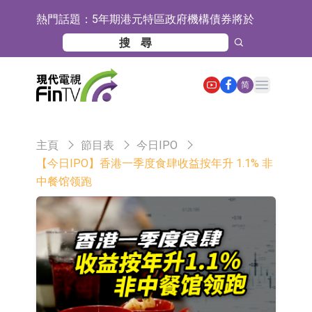
熱門話題：
5年期港元特區政府機構債券將於
2026年8月12日透過重開進行投標
1年期港元隔夜平均指數掛鉤債券將
於2026年8月12日進行投標
香港證監會就中國糖果前高管的失當
Open main menu
简
行為取得13年取消資格令
【異動股】港股跌幅榜前十，融信中
國(03301.HK)跌38.98%，德信服務集
【異動股】港股漲幅榜前十，生物係
主頁
節目表
今日IPO
團(02215.HK)跌35.71%
統工程股權(02902.HK)漲+218.75%，
地緯智能：暫未開展對外的語料商業
【今日IPO】香港一季度食肆收益按年升 1.1% 非
中餐馆领跑
敏捷控股(00186.HK)漲+82.50%
化服務
嘉立創：公司主要提供EDA/CAM、
PCB、電子元器件等電子及機械產業
工信部：鼓勵民爆企業依法依規實施
鏈一站式研發智造服務
重組整合
工信部：到2030年形成3-5家具有較
強國際運營能力的大型民爆企業集團
因美納：首批由中國生產製造基地生
產的本土化產品完成客戶交付
魯陽節能：公司汽車襯墊 CCMAX、