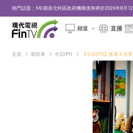
熱門話題：
5年期港元特區政府機構債券將於2026年8月
1年期港元隔夜平均指數掛鉤債券將於2026年8
直播
頻道
香港證監會就中國糖果前高管的失當行為取得1
【異動股】港股跌幅榜前十，融信中國(03301.HK)跌
主頁
節目表
今日IPO
【今日IPO】香港 3 月零
【異動股】港股漲幅榜前十，生物係統工程股權(02902.
地緯智能：暫未開展對外的語料商業化服務
嘉立創：公司主要提供EDA/CAM、PCB、
工信部：鼓勵民爆企業依法依規實施重組整合
工信部：到2030年形成3-5家具有較強國際
因美納：首批由中國生產製造基地生產的本土
魯陽節能：公司汽車襯墊 CCMAX、E2K、H