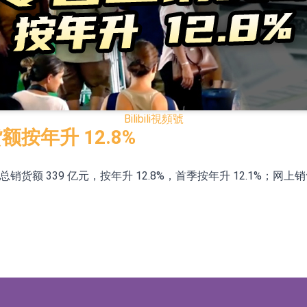
模式
CN)跌6.38%
.HK)漲+231.25%，中國智能健康(00348.HK)漲+133.33
Bilibili
視頻號
7.24%
额按年升 12.8%
00615.CN)漲19.97%
售总销货额 339 亿元，按年升 12.8%，首季按年升 12.1%；网
K)跌18.00%，德信服務集團(02215.HK)跌16.33%
12日透過重開進行投標