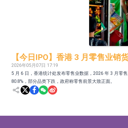
日韓股市收盤雙雙下挫
北京君正：預計後續仍將主要採用季度調價的
【異動股】汽車整車板塊下挫，北汽藍谷(600733.
【異動股】港股漲幅榜前十，生物係統工程股權(02902
【異動股】鎢板塊拉升，中鎢高新(000657.CN)漲
【今日IPO】香港 3 月零售业销货
【異動股】昨日打二板以上表現板塊拉升，欣天科技(3
2026年05月07日 17:19
5 月 6 日，香港统计处发布零售业数据，2026 年 3 月零
【異動股】港股跌幅榜前十，天瑞汽車内飾(06162.H
80.8%，部分品类下跌，政府称零售前景大致正面。
和光智成完成天使輪數千萬融資
10年期港元特區政府機構債券將於2026年8月