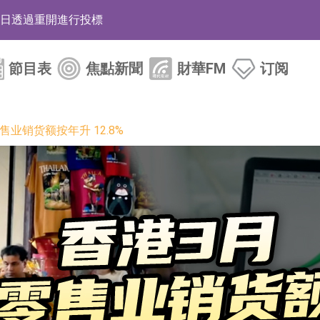
12日透過重開進行投標
月12日進行投標
節目表
焦點新聞
財華FM
订阅
3年取消資格令
38.98%，德信服務集團(02215.HK)跌35.71%
售业销货额按年升 12.8%
HK)漲+218.75%，敏捷控股(00186.HK)漲+82.50%
電子元器件等電子及機械產業鏈一站式研發智造服務
運營能力的大型民爆企業集團
化產品完成客戶交付
BD系列產品已實現量產銷售