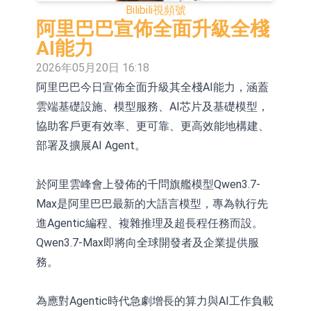
Bilibili
視頻號
依米康：海外交付以東南亞、中東市
阿里巴巴宣佈全面升級全棧
場為主 並已取得歐美相關認證
上交所：財通多策略福鑫定期開放靈
AI能力
2026年05月20日 16:18
活配置混合型發起式證券投資基金臨
上交所：景順長城全球半導體芯片產
阿里巴巴今日宣佈全面升級其全棧AI能力，涵蓋
時停牌
業股票型證券投資基金臨時停牌
【異動股】港股跌幅榜前十，卡森國
雲端基礎設施、模型服務、AI芯片及基礎模型，
際(00496.HK)跌22.40%，九福來
【異動股】港股漲幅榜前十，拿森科
協助客戶更有效率、更可靠、更高效能地構建、
部署及擴展AI Agent。
(08611.HK)跌21.01%
技(02261.HK)漲+75.05%，辰興發展
神火股份：新疆神火鋁水轉化率已
(02286.HK)漲+64.91%
100%
【異動股】焦炭Ⅲ板塊下挫，陝西黑
於阿里雲峰會上發佈的千問旗艦模型Qwen3.7-
Max是阿里巴巴最新的大語言模型，專為執行先
貓(601015.CN)跌8.38%
浙江證監局對財通證券股份有限公司
進Agentic編程、複雜推理及超長程任務而設。
採取出具警示函措施
山金國際：港股上市工作正常推進中
Qwen3.7-Max即將向全球開發者及企業提供服
務。
為應對Agentic時代急劇增長的算力與AI工作負載