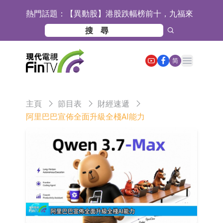
熱門話題：
【異動股】港股跌幅榜前十，九福來
(08611.HK)跌21.43%，天瑞汽車内飾
【異動股】港股漲幅榜前十，佳明集
(06162.HK)跌18.44%
團控股(01271.HK)漲+78.22%，拿森
斯迪克：公司為國內摺疊屏核心功能
Open main menu
简
科技(02261.HK)漲+64.11%
材料供應商
恒瑞醫藥：公司已在中國獲批上市26
款1類創新藥、6款2類新藥
聚辰股份：公司VPD芯片已順利通過
主頁
節目表
財經速遞
目標客戶的測試認證
上期所：7月份對11個實際控制關系
阿里巴巴宣佈全面升級全棧AI能力
賬戶組採取限制開倉的監管措施
特發服務：成功中標嗶哩嗶哩上海濱
江總部物業服務項目
亞太股份：公司是零跑汽車和
Stellantis集團的供應商
理工雷科面向邊緣AI場景推出"山
海"系列智算模組 系列產品基於國產
【異動股】醫療研發外包板塊拉升，
CPU與GPU構建
博騰股份(300363.CN)漲20.02%
日韓股市收盤雙雙下跌