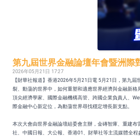
依米康：海外交付以東南亞、中東市場為主 並
上交所：財通多策略福鑫定期開放靈活配置混
上交所：景順長城全球半導體芯片產業股票型
【異動股】港股跌幅榜前十，卡森國際(00496.HK)跌
【異動股】港股漲幅榜前十，拿森科技(02261.HK)漲
第九屆世界金融論壇年會暨洲際對
神火股份：新疆神火鋁水轉化率已100%
2026年05月21日 17:27
【財華社報道】香港2026年5月21日電 5月21日，
【異動股】焦炭Ⅲ板塊下挫，陝西黑貓(601015.C
裂、動蕩的世界中，如何重塑和適應世界經濟與金融新格
浙江證監局對財通證券股份有限公司採取出具
頂尖經濟學家、國際金融機構高管、跨國企業負責人、We
山金國際：港股上市工作正常推進中
際金融中心新定位，為動蕩世界尋找穩定增長新支點。
本次大會由世界金融論壇組委會主辦，金磚智庫、重建布
社、中國日報、大公報、香港01、財華社等主流媒體全