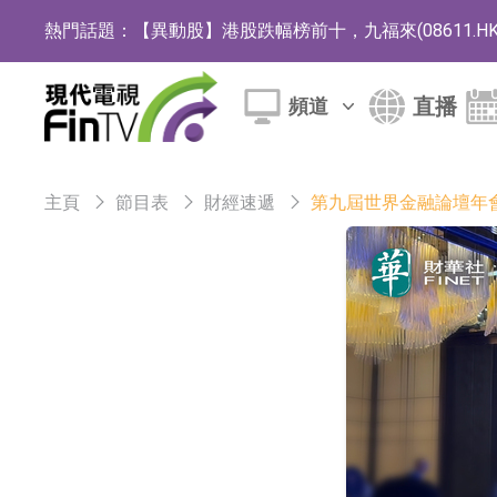
熱門話題：
【異動股】港股跌幅榜前十，九福來(08611.HK)跌2
【異動股】港股漲幅榜前十，佳明集團控股(01271.HK
直播
頻道
斯迪克：公司為國內摺疊屏核心功能材料供應
恒瑞醫藥：公司已在中國獲批上市26款1類創新
主頁
節目表
財經速遞
第九屆世界金融論壇年會
聚辰股份：公司VPD芯片已順利通過目標客戶
上期所：7月份對11個實際控制關系賬戶組採
特發服務：成功中標嗶哩嗶哩上海濱江總部物
亞太股份：公司是零跑汽車和Stellantis集團
理工雷科面向邊緣AI場景推出"山海"系列智算模
【異動股】醫療研發外包板塊拉升，博騰股份(30036
日韓股市收盤雙雙下跌