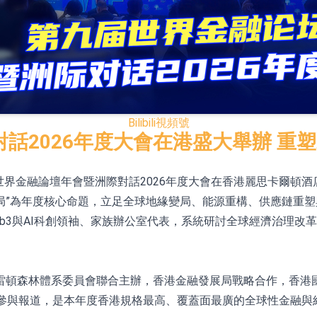
已取得歐美相關認證
合型發起式證券投資基金臨時停牌
證券投資基金臨時停牌
22.40%，九福來(08611.HK)跌21.01%
Bilibili
視頻號
+75.05%，辰興發展(02286.HK)漲+64.91%
話2026年度大會在港盛大舉辦 重
第九屆世界金融論壇年會暨洲際對話2026年度大會在香港麗思卡爾
N)跌8.38%
局”為年度核心命題，立足全球地緣變局、能源重構、供應鏈重
警示函措施
b3與AI科創領袖、家族辦公室代表，系統研討全球經濟治理改
雷頓森林體系委員會聯合主辦，香港金融發展局戰略合作，香港
程參與報道，是本年度香港規格最高、覆蓋面最廣的全球性金融與