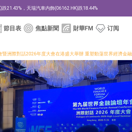
1.43%，天瑞汽車内飾(06162.HK)跌18.44%
)漲+78.22%，拿森科技(02261.HK)漲+64.11%
節目表
焦點新聞
財華FM
订阅
商
藥、6款2類新藥
暨洲際對話2026年度大會在港盛大舉辦 重塑動蕩世界經濟金
的測試認證
取限制開倉的監管措施
業服務項目
的供應商
組 系列產品基於國產CPU與GPU構建
3.CN)漲20.02%