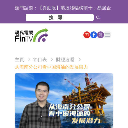
熱門話題：
【異動股】港股漲幅榜前十，易居企
業控股(02048.HK)漲+52.63%，天潤
宜安科技：湖南逸昊已取得關於非晶
雲(02167.HK)漲+50.75%
合金項目環境影響報告表的批覆
石藥創新(300765.SZ)子公司SYS6037
Open main menu
简
注射液獲美國藥物還床試驗批准
華蘭生物：子公司華蘭疫苗正在開展
新型流感病毒mRNA疫苗研發工作
通靈股份：公司生產組裝的重載
主頁
節目表
財經速遞
TD550無人機具備行業先發產品優勢
千方科技：已形成車路云協同的L4級
从海南分公司看中国海油的发展潜力
商用車技術體系 並進入小規模商用示
京東物流與迅銷集團達成戰略合作 共
範階段
建全球物流供應鏈網絡
航天電器：子公司蘇州華旃的高速模
組及液冷互連產品處於小批量供貨階
日韓股市雙雙收漲
段
【異動股】分立器件板塊下挫，锴威
特(688693.CN)跌11.69%
【異動股】雞肉概念板塊拉升，益生