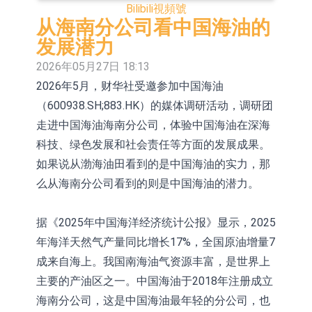
Bilibili
視頻號
股份(002458.CN)漲10.02%
台積電7月營收同比增加44.7%
从海南分公司看中国海油的
【異動股】港股漲幅榜前十，易居企
发展潜力
2026年05月27日 18:13
業控股(02048.HK)漲+84.21%，金輝
新時達：暫未生產四足載人機器人
2026年5月，财华社受邀参加中国海油
控股(09993.HK)漲+45.60%
【異動股】雞肉概念板塊拉升，益生
（600938.SH;883.HK）的媒体调研活动，调研团
走进中国海油海南分公司，体验中国海油在深海
股份(002458.CN)漲10.02%
【異動股】CRO板塊拉升，藥康生物
科技、绿色发展和社会责任等方面的发展成果。
(688046.CN)漲19.99%
【異動股】診斷服務板塊拉升，貝瑞
如果说从渤海油田看到的是中国海油的实力，那
基因(000710.CN)漲10.02%
「X-Day」西麗湖路演社清華校友電
么从海南分公司看到的则是中国海油的潜力。
子信息專場成功舉辦
市場監管總局印發《廣告業統計調查
据《2025年中国海洋经济统计公报》显示，2025
制度》
【異動股】港股跌幅榜前十，賽迪顧
年海洋天然气产量同比增长17%，全国原油增量7
成来自海上。我国南海油气资源丰富，是世界上
問(02176.HK)跌40.96%，天瑞汽車内
主要的产油区之一。中国海油于2018年注册成立
飾(06162.HK)跌26.09%
海南分公司，这是中国海油最年轻的分公司，也