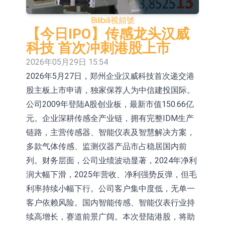
2026年8月12日透過重開進行投標
1年期港元隔夜平均指數掛鉤債券將
Bilibili
視頻號
於2026年8月12日進行投標
香港證監會就中國糖果前高管的失當
【今日IPO】传感龙头汉威
科技 首次冲刺港股上市
行為取得13年取消資格令
【異動股】港股跌幅榜前十，融信中
2026年05月29日 15:54
國(03301.HK)跌38.98%，德信服務集
【異動股】港股漲幅榜前十，生物係
2026年5月27日，郑州企业汉威科技首次递交港
股主板上市申请，独家保荐人为中信建投国际。
團(02215.HK)跌35.71%
統工程股權(02902.HK)漲+218.75%，
地緯智能：暫未開展對外的語料商業
公司2009年登陆A股创业板，最新市值150.66亿
敏捷控股(00186.HK)漲+82.50%
化服務
嘉立創：公司主要提供EDA/CAM、
元。企业深耕传感全产业链，拥有完整IDM生产
PCB、電子元器件等電子及機械產業
工信部：鼓勵民爆企業依法依規實施
链路，主营传感器、智能仪表及智慧解决方案，
多款气体传感、监测仪器产品市占稳居国内前
鏈一站式研發智造服務
重組整合
神火股份：新疆神火鋁水轉化率已
列。财务层面，公司业绩波动显著，2024年净利
100%
【異動股】焦炭Ⅲ板塊下挫，陝西黑
润大幅下滑，2025年营收、净利强势反弹，但毛
利率持续小幅下行。公司客户集中度低，无单一
貓(601015.CN)跌8.38%
客户依赖风险。国内智能传感、智能仪表行业持
续高增长，赛道前景广阔。本次登陆港股，将助