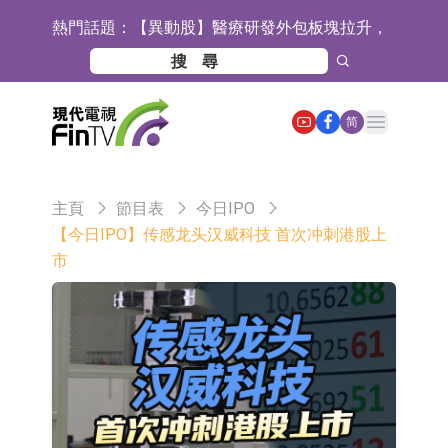
熱門話題：
【異動股】醫療研發外包板塊拉升，
畢得醫藥(688073.CN)漲20.01%
中遠海科：與中遠海運國際(香港)有
限公司正在開展增資對價的支付
新萊應材：受益於半導體國產替代提
Open main menu
简
速及國內晶圓廠擴產 公司泛半導體全
【異動股】港股跌幅榜前十，智傲控
產品線新簽訂單向好
股(08282.HK)跌16.39%，中國智能健
【異動股】港股漲幅榜前十，帝國科
主頁
節目表
今日IPO
康(00348.HK)跌14.81%
技集團股權(02993.HK)漲+140.00%，
深交所：鑫元中證電池主題交易型開
【今日IPO】传感龙头汉威科技 首次冲刺港股上
市
拿森科技(02261.HK)漲+77.54%
放式指數證券投資基金8月12日上市
通天酒業(00389.HK)停牌
交易
深交所：晶合集成(02249.HK)獲調入
港股通標的證券名單
和光智成完成天使輪數千萬融資
10年期港元特區政府機構債券將於
2026年8月12日透過重開進行投標
5年期港元特區政府機構債券將於