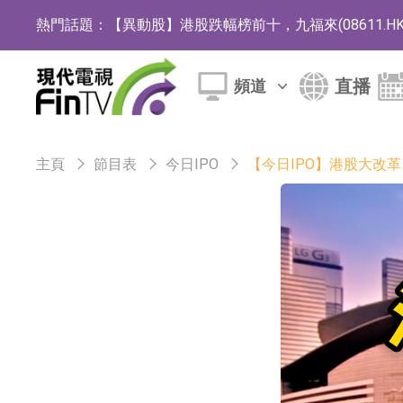
熱門話題：
【異動股】港股跌幅榜前十，九福來(08611.HK)跌2
【異動股】港股漲幅榜前十，佳明集團控股(01271.HK
直播
頻道
斯迪克：公司為國內摺疊屏核心功能材料供應
恒瑞醫藥：公司已在中國獲批上市26款1類創新
主頁
節目表
今日IPO
【今日IPO】港股大改
聚辰股份：公司VPD芯片已順利通過目標客戶
上期所：7月份對11個實際控制關系賬戶組採
特發服務：成功中標嗶哩嗶哩上海濱江總部物
亞太股份：公司是零跑汽車和Stellantis集團
理工雷科面向邊緣AI場景推出"山海"系列智算模
【異動股】醫療研發外包板塊拉升，博騰股份(30036
日韓股市收盤雙雙下跌