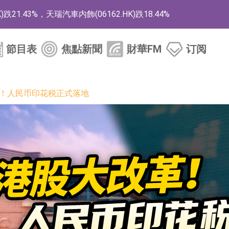
1.43%，天瑞汽車内飾(06162.HK)跌18.44%
)漲+78.22%，拿森科技(02261.HK)漲+64.11%
節目表
焦點新聞
財華FM
订阅
商
藥、6款2類新藥
革！人民币印花税正式落地
的測試認證
取限制開倉的監管措施
業服務項目
的供應商
組 系列產品基於國產CPU與GPU構建
3.CN)漲20.02%