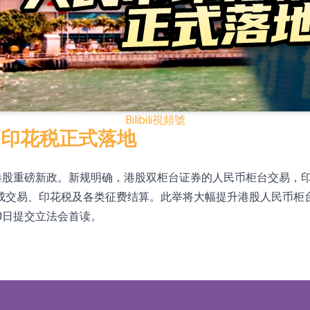
已取得歐美相關認證
合型發起式證券投資基金臨時停牌
證券投資基金臨時停牌
22.40%，九福來(08611.HK)跌21.01%
Bilibili
視頻號
+75.05%，辰興發展(02286.HK)漲+64.91%
币印花税正式落地
定港股重磅新政。新规明确，港股双柜台证券的人民币柜台交易，
N)跌8.38%
成交易、印花税及各类征费结算。此举将大幅提升港股人民币柜
警示函措施
0日提交立法会首读。