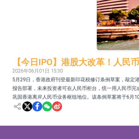
依米康：海外交付以東南亞、中東市場為主 並
上交所：財通多策略福鑫定期開放靈活配置混
上交所：景順長城全球半導體芯片產業股票型
【異動股】港股跌幅榜前十，卡森國際(00496.HK)跌
【異動股】港股漲幅榜前十，拿森科技(02261.HK)漲
【今日IPO】港股大改革！人民
神火股份：新疆神火鋁水轉化率已100%
2026年06月01日 15:30
5月29日，香港政府刊登最新印花税修订条例草案，敲
【異動股】焦炭Ⅲ板塊下挫，陝西黑貓(601015.C
报告部署，未来投资者可在人民币柜台，统一用人民币完
浙江證監局對財通證券股份有限公司採取出具
巩固香港离岸人民币业务枢纽地位。该条例草案将于6月1
山金國際：港股上市工作正常推進中