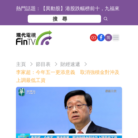
熱門話題：
【異動股】港股跌幅榜前十，九福來
(08611.HK)跌21.43%，天瑞汽車内飾
【異動股】港股漲幅榜前十，佳明集
(06162.HK)跌18.44%
團控股(01271.HK)漲+78.22%，拿森
斯迪克：公司為國內摺疊屏核心功能
Open main menu
简
科技(02261.HK)漲+64.11%
材料供應商
恒瑞醫藥：公司已在中國獲批上市26
款1類創新藥、6款2類新藥
聚辰股份：公司VPD芯片已順利通過
主頁
節目表
財經速遞
目標客戶的測試認證
上期所：7月份對11個實際控制關系
李家超：今年五一更添意義 取消強積金對沖及
上調最低工資
賬戶組採取限制開倉的監管措施
特發服務：成功中標嗶哩嗶哩上海濱
江總部物業服務項目
亞太股份：公司是零跑汽車和
Stellantis集團的供應商
理工雷科面向邊緣AI場景推出"山
海"系列智算模組 系列產品基於國產
【異動股】醫療研發外包板塊拉升，
CPU與GPU構建
博騰股份(300363.CN)漲20.02%
日韓股市收盤雙雙下跌