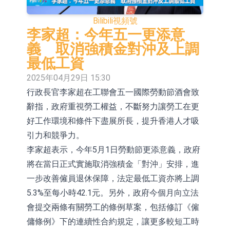
依米康：海外交付以東南亞、中東市
Bilibili
視頻號
場為主 並已取得歐美相關認證
上交所：財通多策略福鑫定期開放靈
李家超：今年五一更添意
義 取消強積金對沖及上調
活配置混合型發起式證券投資基金臨
上交所：景順長城全球半導體芯片產
最低工資
時停牌
業股票型證券投資基金臨時停牌
【異動股】港股跌幅榜前十，卡森國
2025年04月29日 15:30
行政長官李家超在工聯會五一國際勞動節酒會致
際(00496.HK)跌22.40%，九福來
【異動股】港股漲幅榜前十，拿森科
辭指，政府重視勞工權益，不斷努力讓勞工在更
(08611.HK)跌21.01%
技(02261.HK)漲+75.05%，辰興發展
神火股份：新疆神火鋁水轉化率已
好工作環境和條件下盡展所長，提升香港人才吸
(02286.HK)漲+64.91%
100%
【異動股】焦炭Ⅲ板塊下挫，陝西黑
引力和競爭力。
李家超表示，今年5月1日勞動節更添意義，政府
貓(601015.CN)跌8.38%
浙江證監局對財通證券股份有限公司
將在當日正式實施取消強積金「對沖」安排，進
採取出具警示函措施
山金國際：港股上市工作正常推進中
一步改善僱員退休保障，法定最低工資亦將上調
5.3%至每小時42.1元。另外，政府今個月向立法
會提交兩條有關勞工的條例草案，包括修訂《僱
傭條例》下的連續性合約規定，讓更多較短工時