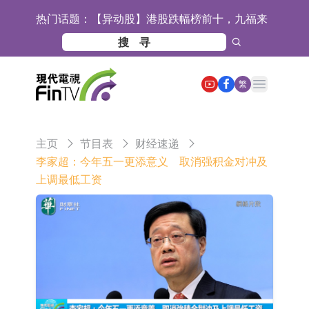
热门话题：
【异动股】港股跌幅榜前十，九福来
(08611.HK)跌21.43%，天瑞汽车内饰
【异动股】港股涨幅榜前十，佳明集
(06162.HK)跌18.44%
团控股(01271.HK)涨+78.22%，拿森
斯迪克：公司为国内折叠屏核心功能
Open main menu
繁
科技(02261.HK)涨+64.11%
材料供应商
恒瑞医药：公司已在中国获批上市26
款1类创新药、6款2类新药
聚辰股份：公司VPD芯片已顺利通过
主页
节目表
财经速递
目标客户的测试认证
上期所：7月份对11个实际控制关系
李家超：今年五一更添意义 取消强积金对冲及
上调最低工资
账户组采取限制开仓的监管措施
特发服务：成功中标哔哩哔哩上海滨
江总部物业服务项目
亚太股份：公司是零跑汽车和
Stellantis集团的供应商
理工雷科面向边缘AI场景推出"山
海"系列智算模组 系列产品基于国产
【异动股】医疗研发外包板块拉升，
CPU与GPU构建
博腾股份(300363.CN)涨20.02%
日韩股市收盘双双下跌