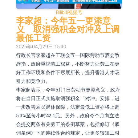
依米康：海外交付以东南亚、中东市
Bilibili
视频号
场为主 并已取得欧美相关认证
上交所：财通多策略福鑫定期开放灵
李家超：今年五一更添意
义 取消强积金对冲及上调
活配置混合型发起式证券投资基金临
上交所：景顺长城全球半导体芯片产
最低工资
时停牌
业股票型证券投资基金临时停牌
【异动股】港股跌幅榜前十，卡森国
2025年04月29日 15:30
行政长官李家超在工联会五一国际劳动节酒会致
际(00496.HK)跌22.40%，九福来
【异动股】港股涨幅榜前十，拿森科
辞指，政府重视劳工权益，不断努力让劳工在更
(08611.HK)跌21.01%
技(02261.HK)涨+75.05%，辰兴发展
神火股份：新疆神火铝水转化率已
好工作环境和条件下尽展所长，提升香港人才吸
(02286.HK)涨+64.91%
100%
【异动股】焦炭Ⅲ板块下挫，陕西黑
引力和竞争力。
李家超表示，今年5月1日劳动节更添意义，政府
猫(601015.CN)跌8.38%
浙江证监局对财通证券股份有限公司
将在当日正式实施取消强积金「对冲」安排，进
采取出具警示函措施
山金国际：港股上市工作正常推进中
一步改善雇员退休保障，法定最低工资亦将上调
5.3%至每小时42.1元。另外，政府今个月向立法
会提交两条有关劳工的条例草案，包括修订《雇
佣条例》下的连续性合约规定，让更多较短工时