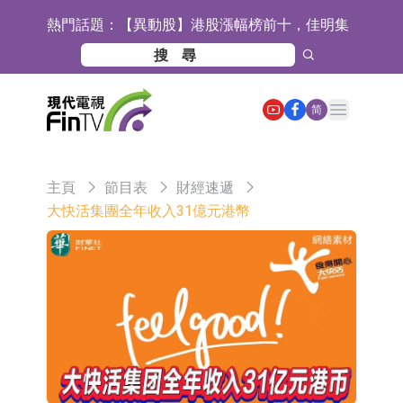
熱門話題：
【異動股】港股漲幅榜前十，佳明集
團控股(01271.HK)漲+78.22%，拿森
斯迪克：公司為國內摺疊屏核心功能
科技(02261.HK)漲+64.11%
材料供應商
恒瑞醫藥：公司已在中國獲批上市26
Open main menu
简
款1類創新藥、6款2類新藥
聚辰股份：公司VPD芯片已順利通過
目標客戶的測試認證
上期所：7月份對11個實際控制關系
主頁
節目表
財經速遞
賬戶組採取限制開倉的監管措施
特發服務：成功中標嗶哩嗶哩上海濱
大快活集團全年收入31億元港幣
江總部物業服務項目
亞太股份：公司是零跑汽車和
Stellantis集團的供應商
理工雷科面向邊緣AI場景推出"山
海"系列智算模組 系列產品基於國產
【異動股】醫療研發外包板塊拉升，
CPU與GPU構建
博騰股份(300363.CN)漲20.02%
日韓股市收盤雙雙下跌
依米康：海外交付以東南亞、中東市