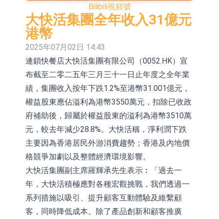
Bilibili
視頻號
場為主 並已取得歐美相關認證
上交所：財通多策略福鑫定期開放靈
大快活集團全年收入31億元
活配置混合型發起式證券投資基金臨
上交所：景順長城全球半導體芯片產
港幣
2025年07月02日 14:43
時停牌
業股票型證券投資基金臨時停牌
【異動股】港股跌幅榜前十，卡森國
連鎖快餐店大快活集團有限公司（0052.HK）宣
際(00496.HK)跌22.40%，九福來
【異動股】港股漲幅榜前十，拿森科
布截至二零二五年三月三十一日止年度之全年業
(08611.HK)跌21.01%
技(02261.HK)漲+75.05%，辰興發展
神火股份：新疆神火鋁水轉化率已
績，集團收入按年下跌1.2%至港幣31.001億元，
權益股東應佔溢利為港幣3550萬元，扣除已收政
(02286.HK)漲+64.91%
100%
【異動股】焦炭Ⅲ板塊下挫，陝西黑
府補助後，歸屬於權益股東的溢利為港幣3510萬
貓(601015.CN)跌8.38%
浙江證監局對財通證券股份有限公司
元，較去年減少28.8%。大快活稱，淨利潤下跌
主要因為香港居民外游消費趨勢；香港及內地價
採取出具警示函措施
山金國際：港股上市工作正常推進中
格競爭加劇以及整體經濟環境影響。
【異動股】港股跌幅榜前十，九福來
大快活集團副主席羅輝承先生表示︰「過去一
年，大快活積極應對各種宏觀挑戰，我們透過一
(08611.HK)跌21.43%，天瑞汽車内飾
系列措施以吸引、提升顧客互動體驗及維繫顧
(06162.HK)跌18.44%
客，同時降低成本。除了產品創新和顧客推廣