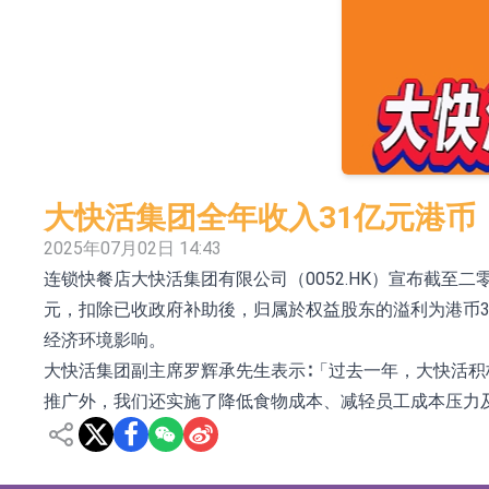
依米康：海外交付以东南亚、中东市场为主 并
上交所：财通多策略福鑫定期开放灵活配置混
上交所：景顺长城全球半导体芯片产业股票型
【异动股】港股跌幅榜前十，卡森国际(00496.HK)跌
【异动股】港股涨幅榜前十，拿森科技(02261.HK)涨
大快活集团全年收入31亿元港币
神火股份：新疆神火铝水转化率已100%
2025年07月02日 14:43
连锁快餐店大快活集团有限公司（0052.HK）宣布截至二
【异动股】焦炭Ⅲ板块下挫，陕西黑猫(601015.C
元，扣除已收政府补助後，归属於权益股东的溢利为港币3
浙江证监局对财通证券股份有限公司采取出具
经济环境影响。
大快活集团副主席罗辉承先生表示∶「过去一年，大快活
山金国际：港股上市工作正常推进中
推广外，我们还实施了降低食物成本、减轻员工成本压力