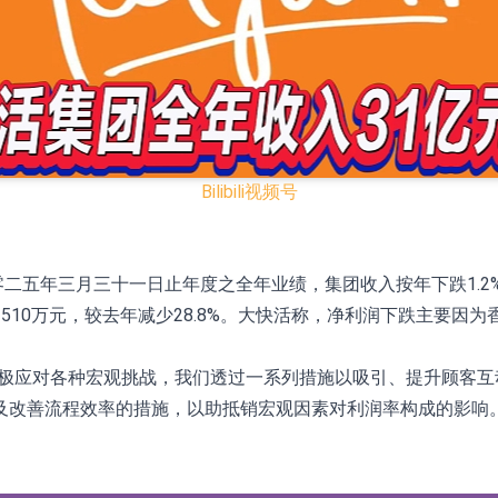
已取得欧美相关认证
合型发起式证券投资基金临时停牌
证券投资基金临时停牌
22.40%，九福来(08611.HK)跌21.01%
Bilibili
视频号
+75.05%，辰兴发展(02286.HK)涨+64.91%
零二五年三月三十一日止年度之全年业绩，集团收入按年下跌1.2%至
N)跌8.38%
510万元，较去年减少28.8%。大快活称，净利润下跌主要因
警示函措施
积极应对各种宏观挑战，我们透过一系列措施以吸引、提升顾客
及改善流程效率的措施，以助抵销宏观因素对利润率构成的影响