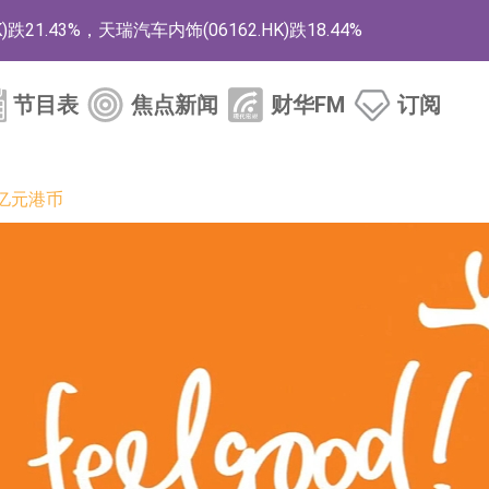
1.43%，天瑞汽车内饰(06162.HK)跌18.44%
)涨+78.22%，拿森科技(02261.HK)涨+64.11%
节目表
焦点新闻
财华FM
订阅
商
药、6款2类新药
亿元港币
的测试认证
取限制开仓的监管措施
业服务项目
的供应商
组 系列产品基于国产CPU与GPU构建
3.CN)涨20.02%