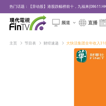
热门话题：
【异动股】港股跌幅榜前十，九福来(08611.HK)跌2
【异动股】港股涨幅榜前十，佳明集团控股(01271.HK
直播
频道
斯迪克：公司为国内折叠屏核心功能材料供应
恒瑞医药：公司已在中国获批上市26款1类创新
主页
节目表
财经速递
大快活集团全年收入31
聚辰股份：公司VPD芯片已顺利通过目标客户
上期所：7月份对11个实际控制关系账户组采
特发服务：成功中标哔哩哔哩上海滨江总部物
亚太股份：公司是零跑汽车和Stellantis集团
理工雷科面向边缘AI场景推出"山海"系列智算模
【异动股】医疗研发外包板块拉升，博腾股份(30036
日韩股市收盘双双下跌