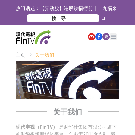
热门话题：
【异动股】港股跌幅榜前十，九福来
(08611.HK)跌21.43%，天瑞汽车内饰
【异动股】港股涨幅榜前十，佳明集
(06162.HK)跌18.44%
团控股(01271.HK)涨+78.22%，拿森
斯迪克：公司为国内折叠屏核心功能
Open main menu
繁
科技(02261.HK)涨+64.11%
材料供应商
恒瑞医药：公司已在中国获批上市26
主页
关于我们
款1类创新药、6款2类新药
聚辰股份：公司VPD芯片已顺利通过
目标客户的测试认证
上期所：7月份对11个实际控制关系
账户组采取限制开仓的监管措施
特发服务：成功中标哔哩哔哩上海滨
江总部物业服务项目
亚太股份：公司是零跑汽车和
Stellantis集团的供应商
理工雷科面向边缘AI场景推出"山
关于我们
海"系列智算模组 系列产品基于国产
【异动股】医疗研发外包板块拉升，
现代电视（FinTV）
是财华社集团有限公司旗下
CPU与GPU构建
博腾股份(300363.CN)涨20.02%
日韩股市收盘双双下跌
的财经视频新媒体平台，创办于2011年6月，致