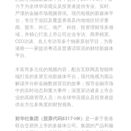
依米康：海外交付以东南亚、中东市
力于为全球华语观众及投资者提供专业、实时、
严谨的金融市场视频资讯。现代电视的新媒体平
场为主 并已取得欧美相关认证
上交所：财通多策略福鑫定期开放灵
台，专注于追踪及覆盖香港及内地地区经济要
闻、股市、外汇、地产、科技、投资理财等多领
活配置混合型发起式证券投资基金临
上交所：景顺长城全球半导体芯片产
域，并精心打造上市公司企业专访、商界精英、
时停牌
业股票型证券投资基金临时停牌
【异动股】港股跌幅榜前十，卡森国
CEO访谈、名人专访等多个独家原创节目，为香
港唯一一家提供粤语及普通话双语的财经新媒体
际(00496.HK)跌22.40%，九福来
【异动股】港股涨幅榜前十，拿森科
平台。
(08611.HK)跌21.01%
技(02261.HK)涨+75.05%，辰兴发展
神火股份：新疆神火铝水转化率已
丰富而多元化的视频内容，配合互联网及智能终
(02286.HK)涨+64.91%
100%
【异动股】焦炭Ⅲ板块下挫，陕西黑
端打造的多屏互动新媒体平台，现代电视为观众
解读并分析金融数据背后的故事；报导金融市场
猫(601015.CN)跌8.38%
浙江证监局对财通证券股份有限公司
中的实时动态和重大事件；深度采访诸多上市企
业的高级管理人员；向全球华语观众及投资者提
采取出具警示函措施
山金国际：港股上市工作正常推进中
供全方位多角度的财智视角。
财华社集团（股票代码8317-HK）
是一家于香港
联合交易所上市的多媒体公司。集团的产品和服