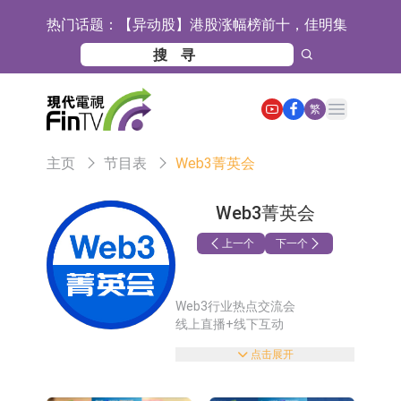
热门话题：
【异动股】港股涨幅榜前十，佳明集
团控股(01271.HK)涨+78.22%，拿森
斯迪克：公司为国内折叠屏核心功能
科技(02261.HK)涨+64.11%
材料供应商
恒瑞医药：公司已在中国获批上市26
Open main menu
繁
款1类创新药、6款2类新药
聚辰股份：公司VPD芯片已顺利通过
主页
节目表
Web3菁英会
目标客户的测试认证
上期所：7月份对11个实际控制关系
账户组采取限制开仓的监管措施
特发服务：成功中标哔哩哔哩上海滨
Web3菁英会
江总部物业服务项目
亚太股份：公司是零跑汽车和
上一个
下一个
Stellantis集团的供应商
理工雷科面向边缘AI场景推出"山
Web3行业热点交流会
海"系列智算模组 系列产品基于国产
【异动股】医疗研发外包板块拉升，
线上直播+线下互动
CPU与GPU构建
博腾股份(300363.CN)涨20.02%
日韩股市收盘双双下跌
点击展开
把握塞道趋势，
挖掘财富机,会。
依米康：海外交付以东南亚、中东市
大咖云集，干货满满！