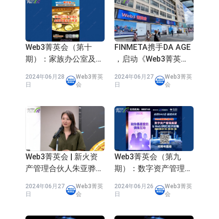
Web3菁英会（第十
FINMETA携手DA AGE
期）：家族办公室及虚
，启动《Web3菁英
拟资产投资
会》香港RWA大屏宣
2024年06月28
Web3菁英
2024年06月27
Web3菁英
传！
日
会
日
会
Web3菁英会 | 新火资
Web3菁英会（第九
产管理合伙人朱亚骅
期）：数字资产管理展
(Emma Zhu)：数字资
望 & Web3网红经济前
2024年06月27
Web3菁英
2024年06月26
Web3菁英
产与资产管理展望
瞻
日
会
日
会