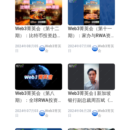
场为主 并已取得欧美相关认证
上交所：财通多策略福鑫定期开放灵
官方网址：
www.finmeta.com.hk
活配置混合型发起式证券投资基金临
上交所：景顺长城全球半导体芯片产
Web3空间：
【Web3 Elites Club】香港金钟
Web3菁英会（第十二
Web3菁英会（第十一
时停牌
业股票型证券投资基金临时停牌
【异动股】港股跌幅榜前十，卡森国
海富中心1期2203
期）：比特币投资趋势
期）：家办与RWA资
【Web3 SPACE】香港金钟统一
际(00496.HK)跌22.40%，九福来
【异动股】港股涨幅榜前十，拿森科
展望
産管理（2）
中心001
2024年08月05
Web3菁英
2024年07月08
Web3菁英
日
会
日
会
(08611.HK)跌21.01%
技(02261.HK)涨+75.05%，辰兴发展
神火股份：新疆神火铝水转化率已
联络电话：21537265
(02286.HK)涨+64.91%
100%
【异动股】焦炭Ⅲ板块下挫，陕西黑
猫(601015.CN)跌8.38%
浙江证监局对财通证券股份有限公司
采取出具警示函措施
山金国际：港股上市工作正常推进中
Web3菁英会（第八
Web3菁英会 | 新加坡
【异动股】港股跌幅榜前十，九福来
期）：全球RWA投资
银行副总裁周百斌《国
机遇展望
际局势影响家办地区选
(08611.HK)跌21.43%，天瑞汽车内饰
2024年07月03
Web3菁英
2024年06月28
Web3菁英
择，资产风险管理首重
日
会
日
会
分散配置》
(06162.HK)跌18.44%