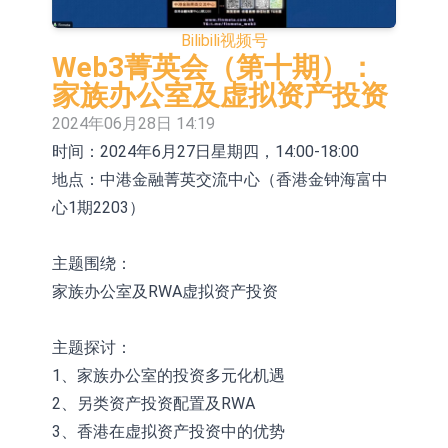
依米康：海外交付以东南亚、中东市
Bilibili
视频号
场为主 并已取得欧美相关认证
上交所：财通多策略福鑫定期开放灵
Web3菁英会（第十期）：
家族办公室及虚拟资产投资
活配置混合型发起式证券投资基金临
上交所：景顺长城全球半导体芯片产
2024年06月28日 14:19
时停牌
业股票型证券投资基金临时停牌
【异动股】港股跌幅榜前十，卡森国
时间：2024年6月27日星期四，14:00-18:00
地点：中港金融菁英交流中心（香港金钟海富中
际(00496.HK)跌22.40%，九福来
【异动股】港股涨幅榜前十，拿森科
心1期2203）
(08611.HK)跌21.01%
技(02261.HK)涨+75.05%，辰兴发展
神火股份：新疆神火铝水转化率已
(02286.HK)涨+64.91%
100%
【异动股】焦炭Ⅲ板块下挫，陕西黑
主题围绕：
家族办公室及RWA虚拟资产投资
猫(601015.CN)跌8.38%
浙江证监局对财通证券股份有限公司
采取出具警示函措施
山金国际：港股上市工作正常推进中
主题探讨：
1、家族办公室的投资多元化机遇
2、另类资产投资配置及RWA
3、香港在虚拟资产投资中的优势