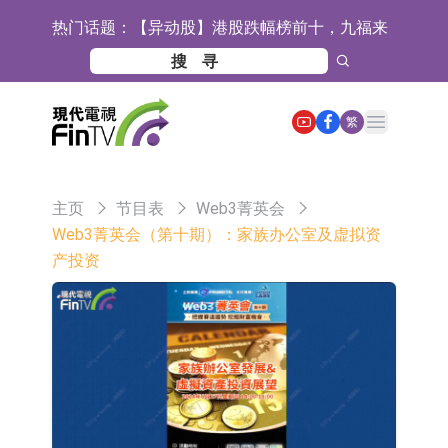
热门话题：
【异动股】港股跌幅榜前十，九福来
(08611.HK)跌21.43%，天瑞汽车内饰
【异动股】港股涨幅榜前十，佳明集
(06162.HK)跌18.44%
团控股(01271.HK)涨+78.22%，拿森
斯迪克：公司为国内折叠屏核心功能
Open main menu
繁
科技(02261.HK)涨+64.11%
材料供应商
恒瑞医药：公司已在中国获批上市26
款1类创新药、6款2类新药
聚辰股份：公司VPD芯片已顺利通过
主页
节目表
Web3菁英会
目标客户的测试认证
上期所：7月份对11个实际控制关系
Web3菁英会（第十期）：家族办公室及虚拟资
产投资
账户组采取限制开仓的监管措施
特发服务：成功中标哔哩哔哩上海滨
江总部物业服务项目
亚太股份：公司是零跑汽车和
Stellantis集团的供应商
理工雷科面向边缘AI场景推出"山
海"系列智算模组 系列产品基于国产
【异动股】医疗研发外包板块拉升，
CPU与GPU构建
博腾股份(300363.CN)涨20.02%
日韩股市收盘双双下跌