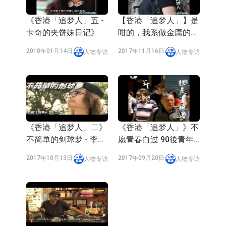
《香港「追梦人」五 -
【香港「追梦人」】是
卡奇的夹饼妹日记》
咁的，我系做金庸的男
人
2018年01月14日
2017年11月16日
人物专访
人物专访
《香港「追梦人」二》
《香港「追梦人」》不
不简单的剑球梦 - 李浩
愿青春白过 90後青年
翔
辞职做树叶画 - 梁洛熙
2017年10月13日
2017年09月20日
人物专访
人物专访