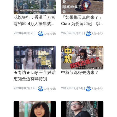
依米康：海外交付以东南亚、中东市
场为主 并已取得欧美相关认证
上交所：财通多策略福鑫定期开放灵
花旗银行：香港千万富
「如果那天真的来了」
翁约50.4万人按年减少
Ciao 为爱留印记：以
活配置混合型发起式证券投资基金临
上交所：景顺长城全球半导体芯片产
7000人
生命素材特制玻璃饰品
2020年09月23日
2020年08月01日
人物专访
人物专访
时停牌
业股票型证券投资基金临时停牌
【异动股】港股跌幅榜前十，卡森国
际(00496.HK)跌22.40%，九福来
【异动股】港股涨幅榜前十，拿森科
(08611.HK)跌21.01%
技(02261.HK)涨+75.05%，辰兴发展
神火股份：新疆神火铝水转化率已
(02286.HK)涨+64.91%
100%
【异动股】焦炭Ⅲ板块下挫，陕西黑
★专访★ Lily 王芊媛话
中秋节谂好去边未？
猫(601015.CN)跌8.38%
浙江证监局对财通证券股份有限公司
您知金边有咩特别
采取出具警示函措施
山金国际：港股上市工作正常推进中
2020年07月14日
2019年09月24日
人物专访
人物专访