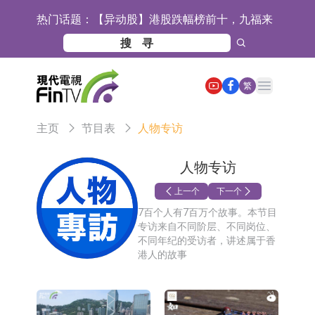
热门话题：
【异动股】港股跌幅榜前十，九福来
(08611.HK)跌21.43%，天瑞汽车内饰
【异动股】港股涨幅榜前十，佳明集
(06162.HK)跌18.44%
团控股(01271.HK)涨+78.22%，拿森
斯迪克：公司为国内折叠屏核心功能
Open main menu
繁
科技(02261.HK)涨+64.11%
材料供应商
恒瑞医药：公司已在中国获批上市26
主页
节目表
人物专访
款1类创新药、6款2类新药
聚辰股份：公司VPD芯片已顺利通过
目标客户的测试认证
上期所：7月份对11个实际控制关系
人物专访
账户组采取限制开仓的监管措施
特发服务：成功中标哔哩哔哩上海滨
上一个
下一个
7百个人有7百万个故事。本节目
江总部物业服务项目
亚太股份：公司是零跑汽车和
专访来自不同阶层、不同岗位、
不同年纪的受访者，讲述属于香
Stellantis集团的供应商
理工雷科面向边缘AI场景推出"山
港人的故事
海"系列智算模组 系列产品基于国产
【异动股】医疗研发外包板块拉升，
CPU与GPU构建
博腾股份(300363.CN)涨20.02%
日韩股市收盘双双下跌