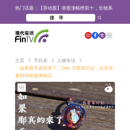
热门话题：
【异动股】港股涨幅榜前十，生物系
统工程股权(02902.HK)涨+218.75%，
地纬智能：暂未开展对外的语料商业
敏捷控股(00186.HK)涨+82.50%
化服务
嘉立创：公司主要提供EDA/CAM、
Open main menu
繁
PCB、电子元器件等电子及机械产业
工信部：鼓励民爆企业依法依规实施
链一站式研发智造服务
重组整合
工信部：到2030年形成3-5家具有较
主页
节目表
人物专访
强国际运营能力的大型民爆企业集团
因美纳：首批由中国生产制造基地生
「如果那天真的来了」Ciao 为爱留印记：以生命
素材特制玻璃饰品
产的本土化产品完成客户交付
鲁阳节能：公司汽车衬垫 CCMAX、
E2K、HBD系列产品已实现量产销售
日韩股市收盘双双下挫
北京君正：预计后续仍将主要采用季
度调价的模式
【异动股】汽车整车板块下挫，北汽
蓝谷(600733.CN)跌6.38%
【异动股】港股涨幅榜前十，生物系