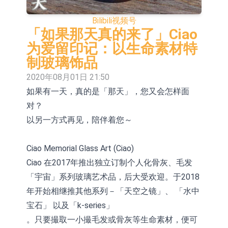
统工程股权(02902.HK)涨+231.25%，
【异动股】钨板块拉升，中钨高新
Bilibili
视频号
中国智能健康(00348.HK)涨+133.33%
(000657.CN)涨7.24%
【异动股】昨日打二板以上表现板块
「如果那天真的来了」Ciao
为爱留印记：以生命素材特
拉升，欣天科技(300615.CN)涨
【异动股】港股跌幅榜前十，天瑞汽
制玻璃饰品
19.97%
车内饰(06162.HK)跌18.00%，德信服
和光智成完成天使轮数千万融资
2020年08月01日 21:50
如果有一天，真的是「那天」，您又会怎样面
务集团(02215.HK)跌16.33%
10年期港元特区政府机构债券将于
对？
2026年8月12日透过重开进行投标
5年期港元特区政府机构债券将于
以另一方式再见，陪伴着您～
2026年8月12日透过重开进行投标
1年期港元隔夜平均指数挂钩债券将
Ciao Memorial Glass Art (Ciao)
于2026年8月12日进行投标
香港证监会就中国糖果前高管的失当
Ciao 在2017年推出独立订制个人化骨灰、毛发
行为取得13年取消资格令
【异动股】港股跌幅榜前十，融信中
「宇宙」系列玻璃艺术品，后大受欢迎。于2018
年开始相继推其他系列－「天空之镜」、 「水中
国(03301.HK)跌38.98%，德信服务集
宝石」 以及「k-series」
团(02215.HK)跌35.71%
。只要撮取一小撮毛发或骨灰等生命素材，便可