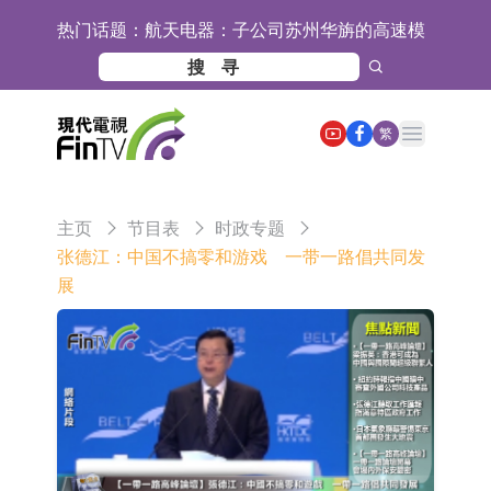
热门话题：
航天电器：子公司苏州华旃的高速模
组及液冷互连产品处于小批量供货阶
日韩股市双双收涨
段
【异动股】分立器件板块下挫，锴威
Open main menu
繁
特(688693.CN)跌11.69%
【异动股】鸡肉概念板块拉升，益生
股份(002458.CN)涨10.02%
台积电7月营收同比增加44.7%
主页
节目表
时政专题
【异动股】港股涨幅榜前十，易居企
张德江：中国不搞零和游戏 一带一路倡共同发
展
业控股(02048.HK)涨+84.21%，金辉
新时达：暂未生产四足载人机器人
控股(09993.HK)涨+45.60%
【异动股】鸡肉概念板块拉升，益生
股份(002458.CN)涨10.02%
【异动股】CRO板块拉升，药康生物
(688046.CN)涨19.99%
【异动股】诊断服务板块拉升，贝瑞
基因(000710.CN)涨10.02%
“X-Day”西丽湖路演社清华校友电子信