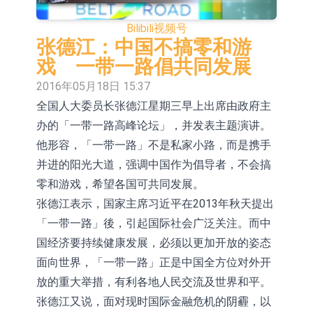
息专场成功举办
【异动股】港股跌幅榜前十，赛迪顾
Bilibili
视频号
问(02176.HK)跌36.75%，佳明集团控
【异动股】港股涨幅榜前十，辰兴发
张德江：中国不搞零和游
戏 一带一路倡共同发展
股(01271.HK)跌30.56%
展(02286.HK)涨+54.76%，金马能源
国泰君安国际(01788.HK)复牌
2016年05月18日 15:37
(06885.HK)涨+44.17%
民富国际(08511.HK)复牌
全国人大委员长张德江星期三早上出席由政府主
办的「一带一路高峰论坛」，并发表主题演讲。
浙江证监局对财通证券股份有限公司
他形容，「一带一路」不是私家小路，而是携手
采取出具警示函措施
山金国际：港股上市工作正常推进中
并进的阳光大道，强调中国作为倡导者，不会搞
【异动股】港股跌幅榜前十，九福来
零和游戏，希望各国可共同发展。
张德江表示，国家主席习近平在2013年秋天提出
(08611.HK)跌21.43%，天瑞汽车内饰
千方科技：已形成车路云协同的L4级
「一带一路」後，引起国际社会广泛关注。而中
(06162.HK)跌18.44%
商用车技术体系 并进入小规模商用示
京东物流与迅销集团达成战略合作 共
国经济要持续健康发展，必须以更加开放的姿态
面向世界，「一带一路」正是中国全方位对外开
范阶段
建全球物流供应链网络
放的重大举措，有利各地人民交流及世界和平。
张德江又说，面对现时国际金融危机的阴霾，以