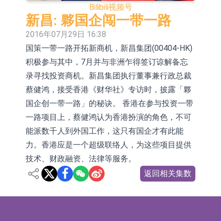
Bilibili
视频号
依米康：海外交付以东南亚、中东市
新昌: 夥国企闯一带一路
场为主 并已取得欧美相关认证
上交所：财通多策略福鑫定期开放灵
2016年07月29日 16:38
国策一带一路开拓新商机，新昌集团(00404-HK)
活配置混合型发起式证券投资基金临
上交所：景顺长城全球半导体芯片产
积极参与其中，7月并与非洲乍得签订谅解备忘
时停牌
业股票型证券投资基金临时停牌
【异动股】港股跌幅榜前十，卡森国
录寻找投资商机。新昌集团执行董事兼行政总裁
际(00496.HK)跌22.40%，九福来
【异动股】港股涨幅榜前十，拿森科
蔡健鸿，接受香港《财华社》专访时，披露「夥
国企创一带一路」的秘诀。 香港在参与投资一带
(08611.HK)跌21.01%
技(02261.HK)涨+75.05%，辰兴发展
神火股份：新疆神火铝水转化率已
一路项目上，蔡健鸿认为香港扮演的角色，不可
(02286.HK)涨+64.91%
100%
【异动股】焦炭Ⅲ板块下挫，陕西黑
能派数千人到外国工作，这只有国企才有此能
力。香港应是一个超级联络人，为这些项目提供
猫(601015.CN)跌8.38%
浙江证监局对财通证券股份有限公司
技术、财政融资、法律等服务。
采取出具警示函措施
山金国际：港股上市工作正常推进中
返回相关集数