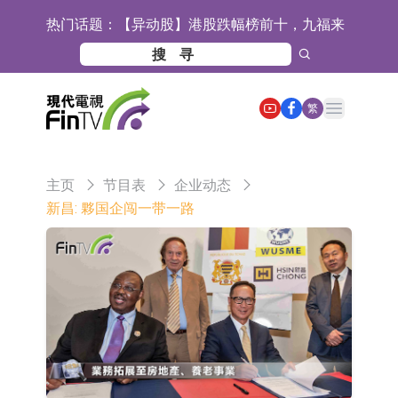
热门话题：
【异动股】港股跌幅榜前十，九福来
(08611.HK)跌21.43%，天瑞汽车内饰
【异动股】港股涨幅榜前十，佳明集
(06162.HK)跌18.44%
团控股(01271.HK)涨+78.22%，拿森
斯迪克：公司为国内折叠屏核心功能
Open main menu
繁
科技(02261.HK)涨+64.11%
材料供应商
恒瑞医药：公司已在中国获批上市26
款1类创新药、6款2类新药
聚辰股份：公司VPD芯片已顺利通过
主页
节目表
企业动态
目标客户的测试认证
上期所：7月份对11个实际控制关系
新昌: 夥国企闯一带一路
账户组采取限制开仓的监管措施
特发服务：成功中标哔哩哔哩上海滨
江总部物业服务项目
亚太股份：公司是零跑汽车和
Stellantis集团的供应商
理工雷科面向边缘AI场景推出"山
海"系列智算模组 系列产品基于国产
【异动股】医疗研发外包板块拉升，
CPU与GPU构建
博腾股份(300363.CN)涨20.02%
日韩股市收盘双双下跌