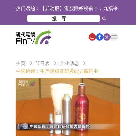
热门话题：
【异动股】港股跌幅榜前十，九福来
(08611.HK)跌21.43%，天瑞汽车内饰
【异动股】港股涨幅榜前十，佳明集
(06162.HK)跌18.44%
团控股(01271.HK)涨+78.22%，拿森
斯迪克：公司为国内折叠屏核心功能
Open main menu
繁
科技(02261.HK)涨+64.11%
材料供应商
恒瑞医药：公司已在中国获批上市26
款1类创新药、6款2类新药
聚辰股份：公司VPD芯片已顺利通过
主页
节目表
企业动态
目标客户的测试认证
上期所：7月份对11个实际控制关系
中国铝罐：生产规模及研发能力赢同业
账户组采取限制开仓的监管措施
特发服务：成功中标哔哩哔哩上海滨
江总部物业服务项目
亚太股份：公司是零跑汽车和
Stellantis集团的供应商
理工雷科面向边缘AI场景推出"山
海"系列智算模组 系列产品基于国产
【异动股】医疗研发外包板块拉升，
CPU与GPU构建
博腾股份(300363.CN)涨20.02%
日韩股市收盘双双下跌