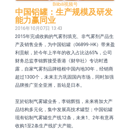
Bilibili
视频号
依米康：海外交付以东南亚、中东市
中国铝罐：生产规模及研发
场为主 并已取得欧美相关认证
上交所：财通多策略福鑫定期开放灵
能力赢同业
2016年10月07日 13:43
活配置混合型发起式证券投资基金临
上交所：景顺长城全球半导体芯片产
2015年完成收购的气雾剂填充、非气雾剂产品生
时停牌
业股票型证券投资基金临时停牌
【异动股】港股跌幅榜前十，卡森国
产及销售业务，为中国铝罐（06899-HK）带来盈
际(00496.HK)跌22.40%，九福来
【异动股】港股涨幅榜前十，拿森科
利贡献，於今年上半年的收入占比达65%，公司
财务总监李锦辉接受香港《财华社》专访时透
(08611.HK)跌21.01%
技(02261.HK)涨+75.05%，辰兴发展
神火股份：新疆神火铝水转化率已
露，自家气雾剂品牌植根中国内地30年，经销商
(02286.HK)涨+64.91%
100%
【异动股】焦炭Ⅲ板块下挫，陕西黑
超过1300个，未来主力巩固国内市场，同时加强
品牌推广至全亚洲，首站是日本。
猫(601015.CN)跌8.38%
浙江证监局对财通证券股份有限公司
采取出具警示函措施
山金国际：港股上市工作正常推进中
至於铝制气雾罐业务，李锦辉指，未来将加大产
品结构多元化，集中发展高技术罐型；中国铝罐
现有铝制气雾罐生产线12条，未来1、2年有意再
收购1至2条生产线扩大产能。