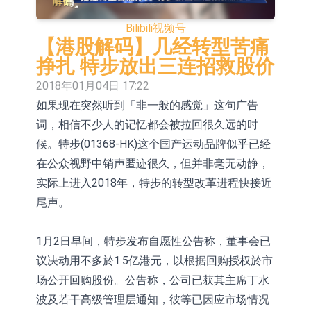
依米康：海外交付以东南亚、中东市
Bilibili
视频号
【港股解码】几经转型苦痛
场为主 并已取得欧美相关认证
上交所：财通多策略福鑫定期开放灵
挣扎 特步放出三连招救股价
活配置混合型发起式证券投资基金临
上交所：景顺长城全球半导体芯片产
2018年01月04日 17:22
时停牌
业股票型证券投资基金临时停牌
【异动股】港股跌幅榜前十，卡森国
如果现在突然听到「非一般的感觉」这句广告
词，相信不少人的记忆都会被拉回很久远的时
际(00496.HK)跌22.40%，九福来
【异动股】港股涨幅榜前十，拿森科
候。特步(01368-HK)这个国产运动品牌似乎已经
(08611.HK)跌21.01%
技(02261.HK)涨+75.05%，辰兴发展
神火股份：新疆神火铝水转化率已
在公众视野中销声匿迹很久，但并非毫无动静，
(02286.HK)涨+64.91%
100%
【异动股】焦炭Ⅲ板块下挫，陕西黑
实际上进入2018年，特步的转型改革进程快接近
尾声。
猫(601015.CN)跌8.38%
浙江证监局对财通证券股份有限公司
采取出具警示函措施
1月2日早间，特步发布自愿性公告称，董事会已
议决动用不多於1.5亿港元，以根据回购授权於市
场公开回购股份。公告称，公司已获其主席丁水
波及若干高级管理层通知，彼等已因应市场情况