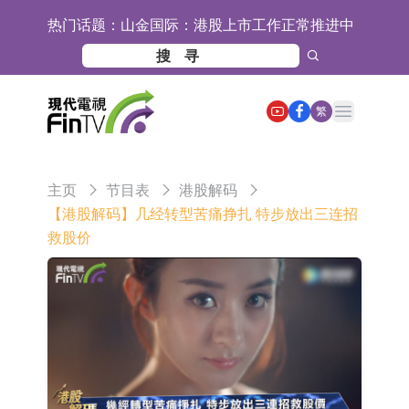
热门话题：
【异动股】港股跌幅榜前十，九福来
(08611.HK)跌21.43%，天瑞汽车内饰
【异动股】港股涨幅榜前十，佳明集
Open main menu
(06162.HK)跌18.44%
团控股(01271.HK)涨+78.22%，拿森
斯迪克：公司为国内折叠屏核心功能
繁
科技(02261.HK)涨+64.11%
材料供应商
恒瑞医药：公司已在中国获批上市26
款1类创新药、6款2类新药
聚辰股份：公司VPD芯片已顺利通过
主页
节目表
港股解码
目标客户的测试认证
上期所：7月份对11个实际控制关系
【港股解码】几经转型苦痛挣扎 特步放出三连招
救股价
账户组采取限制开仓的监管措施
特发服务：成功中标哔哩哔哩上海滨
江总部物业服务项目
亚太股份：公司是零跑汽车和
Stellantis集团的供应商
理工雷科面向边缘AI场景推出"山
海"系列智算模组 系列产品基于国产
【异动股】医疗研发外包板块拉升，
CPU与GPU构建
博腾股份(300363.CN)涨20.02%
日韩股市收盘双双下跌