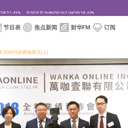
1.43%，天瑞汽车内饰(06162.HK)跌18.44%
)涨+78.22%，拿森科技(02261.HK)涨+64.11%
节目表
焦点新闻
财华FM
订阅
商
药、6款2类新药
 5G时代的硬核黑马(上)
的测试认证
取限制开仓的监管措施
业服务项目
的供应商
组 系列产品基于国产CPU与GPU构建
3.CN)涨20.02%