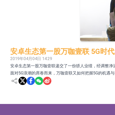
依米康：海外交付以东南亚、中东市场为主 并
上交所：财通多策略福鑫定期开放灵活配置混
上交所：景顺长城全球半导体芯片产业股票型
【异动股】港股跌幅榜前十，卡森国际(00496.HK)跌
【异动股】港股涨幅榜前十，拿森科技(02261.HK)涨
安卓生态第一股万咖壹联 5G时代
神火股份：新疆神火铝水转化率已100%
2019年04月04日 14:29
安卓生态第一股万咖壹联递交了一份骄人业绩，经调整净溢
【异动股】焦炭Ⅲ板块下挫，陕西黑猫(601015.C
面对5G浪潮的席卷而来，万咖壹联又如何把握5G的机遇
浙江证监局对财通证券股份有限公司采取出具
山金国际：港股上市工作正常推进中