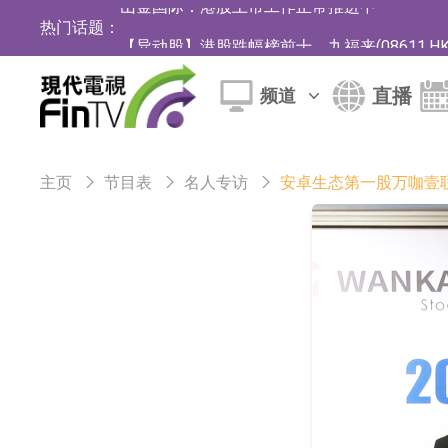
热门话题：
【异动股】港股跌幅榜前十，九福来(08611.HK)跌2
【异动股】港股涨幅榜前十，佳明集团控股(01271.HK
直播
频道
斯迪克：公司为国内折叠屏核心功能材料供应
恒瑞医药：公司已在中国获批上市26款1类创新
主页
节目表
名人专访
安卓生态第一股万咖壹联
聚辰股份：公司VPD芯片已顺利通过目标客户
上期所：7月份对11个实际控制关系账户组采
特发服务：成功中标哔哩哔哩上海滨江总部物
亚太股份：公司是零跑汽车和Stellantis集团
理工雷科面向边缘AI场景推出"山海"系列智算模
【异动股】医疗研发外包板块拉升，博腾股份(30036
日韩股市收盘双双下跌