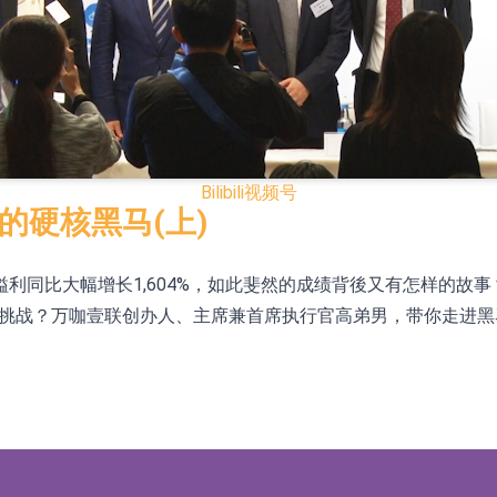
已取得欧美相关认证
合型发起式证券投资基金临时停牌
证券投资基金临时停牌
22.40%，九福来(08611.HK)跌21.01%
Bilibili
视频号
+75.05%，辰兴发展(02286.HK)涨+64.91%
的硬核黑马(上)
利同比大幅增长1,604%，如此斐然的成绩背後又有怎样的故事
N)跌8.38%
与挑战？万咖壹联创办人、主席兼首席执行官高弟男，带你走进
警示函措施