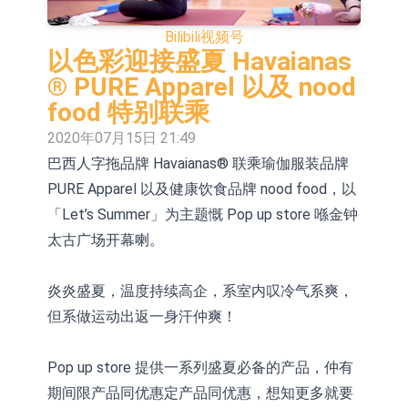
度调价的模式
【异动股】汽车整车板块下挫，北汽
Bilibili
视频号
蓝谷(600733.CN)跌6.38%
【异动股】港股涨幅榜前十，生物系
以色彩迎接盛夏 Havaianas
® PURE Apparel 以及 nood
统工程股权(02902.HK)涨+231.25%，
【异动股】钨板块拉升，中钨高新
food 特别联乘
中国智能健康(00348.HK)涨+133.33%
(000657.CN)涨7.24%
【异动股】昨日打二板以上表现板块
2020年07月15日 21:49
巴西人字拖品牌 Havaianas® 联乘瑜伽服装品牌
拉升，欣天科技(300615.CN)涨
【异动股】港股跌幅榜前十，天瑞汽
PURE Apparel 以及健康饮食品牌 nood food，以
19.97%
车内饰(06162.HK)跌18.00%，德信服
和光智成完成天使轮数千万融资
「Let’s Summer」为主题慨 Pop up store 喺金钟
务集团(02215.HK)跌16.33%
10年期港元特区政府机构债券将于
太古广场开幕喇。
2026年8月12日透过重开进行投标
5年期港元特区政府机构债券将于
炎炎盛夏，温度持续高企，系室内叹冷气系爽，
2026年8月12日透过重开进行投标
1年期港元隔夜平均指数挂钩债券将
但系做运动出返一身汗仲爽！
于2026年8月12日进行投标
Pop up store 提供一系列盛夏必备的产品，仲有
期间限产品同优惠定产品同优惠，想知更多就要