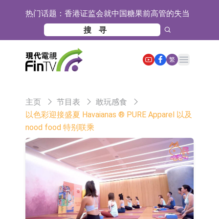
热门话题：
香港证监会就中国糖果前高管的失当
行为取得13年取消资格令
【异动股】港股跌幅榜前十，融信中
国(03301.HK)跌38.98%，德信服务集
【异动股】港股涨幅榜前十，生物系
Open main menu
繁
团(02215.HK)跌35.71%
统工程股权(02902.HK)涨+218.75%，
地纬智能：暂未开展对外的语料商业
敏捷控股(00186.HK)涨+82.50%
化服务
嘉立创：公司主要提供EDA/CAM、
主页
节目表
敢玩感食
PCB、电子元器件等电子及机械产业
工信部：鼓励民爆企业依法依规实施
以色彩迎接盛夏 Havaianas ® PURE Apparel 以及
nood food 特别联乘
链一站式研发智造服务
重组整合
工信部：到2030年形成3-5家具有较
强国际运营能力的大型民爆企业集团
因美纳：首批由中国生产制造基地生
产的本土化产品完成客户交付
鲁阳节能：公司汽车衬垫 CCMAX、
E2K、HBD系列产品已实现量产销售
日韩股市收盘双双下挫
北京君正：预计后续仍将主要采用季