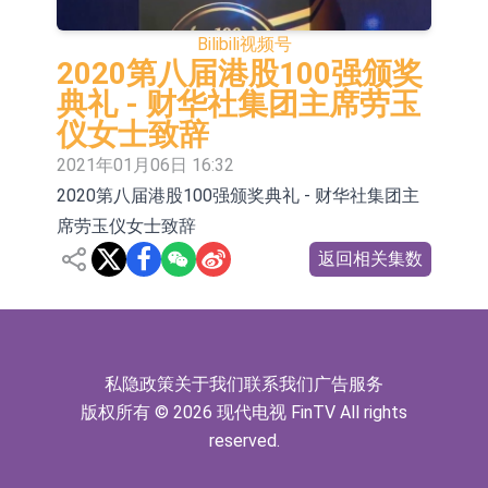
E2K、HBD系列产品已实现量产销售
日韩股市收盘双双下挫
Bilibili
视频号
北京君正：预计后续仍将主要采用季
2020第八届港股100强颁奖
典礼 - 财华社集团主席劳玉
度调价的模式
【异动股】汽车整车板块下挫，北汽
仪女士致辞
蓝谷(600733.CN)跌6.38%
【异动股】港股涨幅榜前十，生物系
2021年01月06日 16:32
2020第八届港股100强颁奖典礼 - 财华社集团主
统工程股权(02902.HK)涨+231.25%，
【异动股】钨板块拉升，中钨高新
席劳玉仪女士致辞
中国智能健康(00348.HK)涨+133.33%
(000657.CN)涨7.24%
【异动股】昨日打二板以上表现板块
返回相关集数
拉升，欣天科技(300615.CN)涨
【异动股】港股跌幅榜前十，天瑞汽
19.97%
车内饰(06162.HK)跌18.00%，德信服
和光智成完成天使轮数千万融资
务集团(02215.HK)跌16.33%
10年期港元特区政府机构债券将于
私隐政策
关于我们
联系我们
广告服务
版权所有 © 2026 现代电视 FinTV All rights
2026年8月12日透过重开进行投标
reserved.