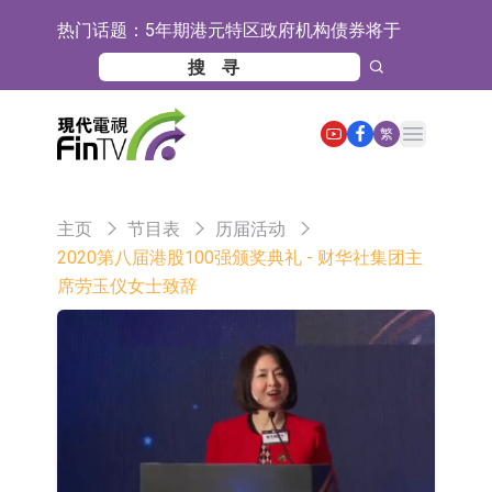
热门话题：
5年期港元特区政府机构债券将于
2026年8月12日透过重开进行投标
1年期港元隔夜平均指数挂钩债券将
于2026年8月12日进行投标
香港证监会就中国糖果前高管的失当
Open main menu
繁
行为取得13年取消资格令
【异动股】港股跌幅榜前十，融信中
国(03301.HK)跌38.98%，德信服务集
【异动股】港股涨幅榜前十，生物系
主页
节目表
历届活动
团(02215.HK)跌35.71%
统工程股权(02902.HK)涨+218.75%，
地纬智能：暂未开展对外的语料商业
2020第八届港股100强颁奖典礼 - 财华社集团主
席劳玉仪女士致辞
敏捷控股(00186.HK)涨+82.50%
化服务
嘉立创：公司主要提供EDA/CAM、
PCB、电子元器件等电子及机械产业
工信部：鼓励民爆企业依法依规实施
链一站式研发智造服务
重组整合
工信部：到2030年形成3-5家具有较
强国际运营能力的大型民爆企业集团
因美纳：首批由中国生产制造基地生
产的本土化产品完成客户交付
鲁阳节能：公司汽车衬垫 CCMAX、