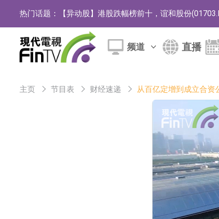
热门话题：
【异动股】港股跌幅榜前十，谊和股份(01703.HK)跌
【异动股】港股涨幅榜前十，辰兴发展(02286.HK)涨
直播
频道
格林美：目前公司印尼青美邦园区的镍资源项
中瓷电子：生产经营正常 公司及子公司目前订
主页
节目表
财经速递
从百亿定增到成立合资
格林美：正在积极推进MLCC用纳米级镍粉的
宝明科技：HVLP4/5铜箔主要技术指标已完
ST豆神：成立全资公司北京豆神智算及香港豆
卓悦控股(00653.HK)跌44% 建议股份30合
日韩股市双双收涨
【异动股】保健品板块下挫，ST交昂(600530.CN
【异动股】半导体设备板块拉升，中微公司(688012