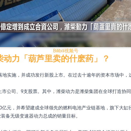
80.95%，天瑞汽车内饰(06162.HK)跌52.25%
+282.08%，德合集团(00368.HK)涨+120.83%
)跌2.83%
88.CN)跌2.27%
Bilibili
视频号
.CN)涨20.01%
柴动力「葫芦里卖的什麽药」？
10.0%
正式落地实施，并成功发行新股上市。在过去十逾年的资本市场中
88.CN)跌1.97%
场
7家上市公司、9支股票。其中，潍柴动力是潍柴集团在全球打造协
战略主管
00亿元，并希望建成全球领先的燃料电池产业链基地，旗下大缸径
业装备无级变速器动力总成的销量目标。