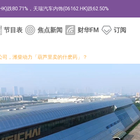
80.71%，天瑞汽车内饰(06162.HK)跌62.50%
+263.21%，德合集团(00368.HK)涨+163.89%
节目表
焦点新闻
财华FM
订阅
目稳定运行
单饱满
公司，潍柴动力「葫芦里卖的什麽药」？
技术研发与产业化准备工作
成厂内验证 正布局向下游客户送样
神智算 正积极开拓相关业务
1 与云累大吉启动战略合作
)跌10.02%
.CN)涨14.22%