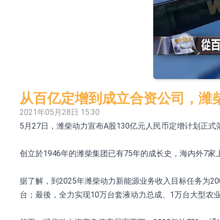
【异动股】港股跌幅榜前十，谊和股份(01703.HK)跌
【异动股】港股涨幅榜前十，辰兴发展(02286.HK)涨
【异动股】特色药板块下挫，同仁堂(600085.CN
【异动股】国有大型银行Ⅲ板块下挫，农业银行(6012
【异动股】高带宽内存板块拉升，中巨芯-U(688549
从百亿定增到成立合资公司，潍
【异动股】钨板块拉升，中钨高新(000657.CN)涨
2021年05月28日 15:30
5月27日，潍柴动力宣布A股130亿元人民币定增计划
【异动股】国有大型银行Ⅲ板块下挫，农业银行(6012
COMMUNE幻师在香港开设旗舰店 拓展海外市
创立於1946年的潍柴集团已有75年的成长史，海内外
香港交易所：委任何洸毅为董事总经理及集团
据了解，到2025年潍柴动力新能源业务收入目标任务为2
台；最後，全力实现10万台套液动力总成、1万台大型农