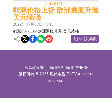
Bilibili
视频号
依米康：海外交付以东南亚、中东市
能源价格上扬 欧洲通胀升温
场为主 并已取得欧美相关认证
上交所：财通多策略福鑫定期开放灵
美元续强
2022年07月07日 15:15
活配置混合型发起式证券投资基金临
上交所：景顺长城全球半导体芯片产
能源价格上扬 欧洲通胀升温 美元续强
时停牌
业股票型证券投资基金临时停牌
【异动股】港股跌幅榜前十，卡森国
返回相关集数
际(00496.HK)跌22.40%，九福来
【异动股】港股涨幅榜前十，拿森科
(08611.HK)跌21.01%
技(02261.HK)涨+75.05%，辰兴发展
神火股份：新疆神火铝水转化率已
(02286.HK)涨+64.91%
100%
【异动股】焦炭Ⅲ板块下挫，陕西黑
私隐政策
关于我们
联系我们
广告服务
版权所有 © 2026 现代电视 FinTV All rights
猫(601015.CN)跌8.38%
浙江证监局对财通证券股份有限公司
reserved.
采取出具警示函措施
山金国际：港股上市工作正常推进中