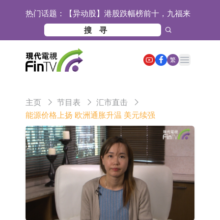
热门话题：
【异动股】港股跌幅榜前十，九福来
(08611.HK)跌21.43%，天瑞汽车内饰
【异动股】港股涨幅榜前十，佳明集
(06162.HK)跌18.44%
团控股(01271.HK)涨+78.22%，拿森
斯迪克：公司为国内折叠屏核心功能
Open main menu
繁
科技(02261.HK)涨+64.11%
材料供应商
恒瑞医药：公司已在中国获批上市26
款1类创新药、6款2类新药
聚辰股份：公司VPD芯片已顺利通过
主页
节目表
汇市直击
目标客户的测试认证
上期所：7月份对11个实际控制关系
能源价格上扬 欧洲通胀升温 美元续强
账户组采取限制开仓的监管措施
特发服务：成功中标哔哩哔哩上海滨
江总部物业服务项目
亚太股份：公司是零跑汽车和
Stellantis集团的供应商
理工雷科面向边缘AI场景推出"山
海"系列智算模组 系列产品基于国产
【异动股】医疗研发外包板块拉升，
CPU与GPU构建
博腾股份(300363.CN)涨20.02%
日韩股市收盘双双下跌