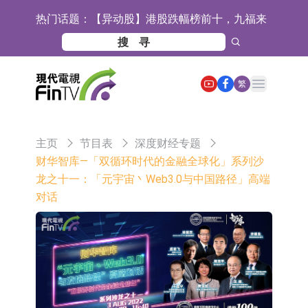
热门话题：
【异动股】港股跌幅榜前十，九福来
(08611.HK)跌21.43%，天瑞汽车内饰
【异动股】港股涨幅榜前十，佳明集
(06162.HK)跌18.44%
团控股(01271.HK)涨+78.22%，拿森
斯迪克：公司为国内折叠屏核心功能
Open main menu
繁
科技(02261.HK)涨+64.11%
材料供应商
恒瑞医药：公司已在中国获批上市26
款1类创新药、6款2类新药
聚辰股份：公司VPD芯片已顺利通过
主页
节目表
深度财经专题
目标客户的测试认证
上期所：7月份对11个实际控制关系
财华智库—「双循环时代的金融全球化」系列沙
龙之十一：「元宇宙丶Web3.0与中国路径」高端
账户组采取限制开仓的监管措施
特发服务：成功中标哔哩哔哩上海滨
对话
江总部物业服务项目
亚太股份：公司是零跑汽车和
Stellantis集团的供应商
理工雷科面向边缘AI场景推出"山
海"系列智算模组 系列产品基于国产
【异动股】医疗研发外包板块拉升，
CPU与GPU构建
博腾股份(300363.CN)涨20.02%
日韩股市收盘双双下跌