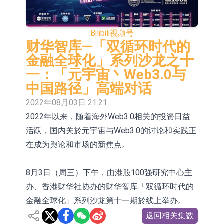
依米康：海外交付以东南亚、中东市
场为主 并已取得欧美相关认证
上交所：财通多策略福鑫定期开放灵
Bilibili
视频号
财华智库—「双循环时代的
活配置混合型发起式证券投资基金临
上交所：景顺长城全球半导体芯片产
金融全球化」系列沙龙之十
时停牌
业股票型证券投资基金临时停牌
【异动股】港股跌幅榜前十，卡森国
一：「元宇宙丶Web3.0与
中国路径」高端对话
际(00496.HK)跌22.40%，九福来
【异动股】港股涨幅榜前十，拿森科
2022年08月03日 21:21
(08611.HK)跌21.01%
技(02261.HK)涨+75.05%，辰兴发展
神火股份：新疆神火铝水转化率已
2022年以来，随着海外Web3.0相关的投资日益
(02286.HK)涨+64.91%
100%
【异动股】焦炭Ⅲ板块下挫，陕西黑
活跃，国内关於元宇宙与Web3.0的讨论和实践正
在成为舆论和市场的新焦点。
猫(601015.CN)跌8.38%
浙江证监局对财通证券股份有限公司
采取出具警示函措施
山金国际：港股上市工作正常推进中
8月3日（周三）下午，由港股100强研究中心主
办、香港财华社协办的财华智库「双循环时代的
金融全球化」系列沙龙第十一期於线上举办。
返回相关集数