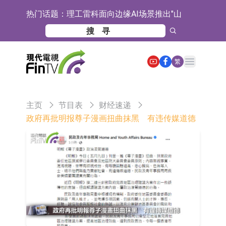
热门话题：
理工雷科面向边缘AI场景推出"山
海"系列智算模组 系列产品基于国产
【异动股】医疗研发外包板块拉升，
CPU与GPU构建
博腾股份(300363.CN)涨20.02%
日韩股市收盘双双下跌
Open main menu
繁
依米康：海外交付以东南亚、中东市
场为主 并已取得欧美相关认证
上交所：财通多策略福鑫定期开放灵
主页
节目表
财经速递
活配置混合型发起式证券投资基金临
上交所：景顺长城全球半导体芯片产
政府再批明报尊子漫画扭曲抹黑 有违传媒道德
时停牌
业股票型证券投资基金临时停牌
【异动股】港股跌幅榜前十，卡森国
际(00496.HK)跌22.40%，九福来
【异动股】港股涨幅榜前十，拿森科
(08611.HK)跌21.01%
技(02261.HK)涨+75.05%，辰兴发展
神火股份：新疆神火铝水转化率已
(02286.HK)涨+64.91%
100%
【异动股】焦炭Ⅲ板块下挫，陕西黑
猫(601015.CN)跌8.38%
【异动股】医疗研发外包板块拉升，