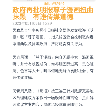
Bilibili
视频号
毕得医药(688073.CN)涨20.01%
中远海科：与中远海运国际(香港)有
政府再批明报尊子漫画扭曲
限公司正在开展增资对价的支付
新莱应材：受益于半导体国产替代提
抹黑 有违传媒道德
2023年05月09日 16:29
速及国内晶圆厂扩产 公司泛半导体全
【异动股】港股跌幅榜前十，智傲控
民政及青年事务局今日喺社交媒体发文批评《明
产品线新签订单向好
股(08282.HK)跌16.39%，中国智能健
【异动股】港股涨幅榜前十，帝国科
报》嘅「尊子漫画」，指关於区议会改制嘅内容
康(00348.HK)跌14.81%
技集团股权(02993.HK)涨+140.00%，
深交所：鑫元中证电池主题交易型开
系扭曲以及抹黑政府，严厉谴责有关行为。
拿森科技(02261.HK)涨+77.54%
放式指数证券投资基金8月12日上市
通天酒业(00389.HK)停牌
民青局话，「尊子漫画」内容无视事实，混淆视
交易
深交所：晶合集成(02249.HK)获调入
听，并带有歧视成份，侮辱胆固醇过高、患心脏
病、色盲等人士，暗示佢地无能力贡献社会，有
港股通标的证券名单
特发服务：成功中标哔哩哔哩上海滨
违传媒道德。
江总部物业服务项目
亚太股份：公司是零跑汽车和
民青局又话，《明报》接三连三针对政府完善地
Stellantis集团的供应商
区治理建议方案作出一啲误导性嘅言论，扭曲解
读建议方案内容，属政治凌驾道德嘅行为。