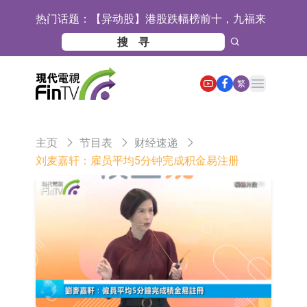
热门话题：
【异动股】港股跌幅榜前十，九福来
(08611.HK)跌21.43%，天瑞汽车内饰
【异动股】港股涨幅榜前十，佳明集
(06162.HK)跌18.44%
团控股(01271.HK)涨+78.22%，拿森
斯迪克：公司为国内折叠屏核心功能
Open main menu
繁
科技(02261.HK)涨+64.11%
材料供应商
恒瑞医药：公司已在中国获批上市26
款1类创新药、6款2类新药
聚辰股份：公司VPD芯片已顺利通过
主页
节目表
财经速递
目标客户的测试认证
上期所：7月份对11个实际控制关系
刘麦嘉轩：雇员平均5分钟完成积金易注册
账户组采取限制开仓的监管措施
特发服务：成功中标哔哩哔哩上海滨
江总部物业服务项目
亚太股份：公司是零跑汽车和
Stellantis集团的供应商
理工雷科面向边缘AI场景推出"山
海"系列智算模组 系列产品基于国产
【异动股】医疗研发外包板块拉升，
CPU与GPU构建
博腾股份(300363.CN)涨20.02%
日韩股市收盘双双下跌