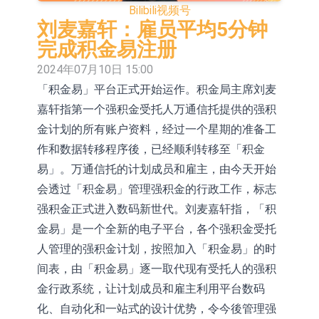
Bilibili
视频号
依米康：海外交付以东南亚、中东市
刘麦嘉轩：雇员平均5分钟
场为主 并已取得欧美相关认证
上交所：财通多策略福鑫定期开放灵
完成积金易注册
2024年07月10日 15:00
活配置混合型发起式证券投资基金临
上交所：景顺长城全球半导体芯片产
「积金易」平台正式开始运作。积金局主席刘麦
时停牌
业股票型证券投资基金临时停牌
【异动股】港股跌幅榜前十，卡森国
嘉轩指第一个强积金受托人万通信托提供的强积
际(00496.HK)跌22.40%，九福来
【异动股】港股涨幅榜前十，拿森科
金计划的所有账户资料，经过一个星期的准备工
作和数据转移程序後，已经顺利转移至「积金
(08611.HK)跌21.01%
技(02261.HK)涨+75.05%，辰兴发展
神火股份：新疆神火铝水转化率已
易」。万通信托的计划成员和雇主，由今天开始
(02286.HK)涨+64.91%
100%
【异动股】焦炭Ⅲ板块下挫，陕西黑
会透过「积金易」管理强积金的行政工作，标志
强积金正式进入数码新世代。刘麦嘉轩指，「积
猫(601015.CN)跌8.38%
浙江证监局对财通证券股份有限公司
金易」是一个全新的电子平台，各个强积金受托
采取出具警示函措施
山金国际：港股上市工作正常推进中
人管理的强积金计划，按照加入「积金易」的时
间表，由「积金易」逐一取代现有受托人的强积
金行政系统，让计划成员和雇主利用平台数码
化、自动化和一站式的设计优势，令今後管理强