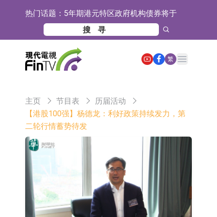
热门话题：
5年期港元特区政府机构债券将于
2026年8月12日透过重开进行投标
1年期港元隔夜平均指数挂钩债券将
于2026年8月12日进行投标
香港证监会就中国糖果前高管的失当
Open main menu
繁
行为取得13年取消资格令
【异动股】港股跌幅榜前十，融信中
国(03301.HK)跌38.98%，德信服务集
【异动股】港股涨幅榜前十，生物系
主页
节目表
历届活动
团(02215.HK)跌35.71%
统工程股权(02902.HK)涨+218.75%，
地纬智能：暂未开展对外的语料商业
【港股100强】杨德龙：利好政策持续发力，第
二轮行情蓄势待发
敏捷控股(00186.HK)涨+82.50%
化服务
嘉立创：公司主要提供EDA/CAM、
PCB、电子元器件等电子及机械产业
工信部：鼓励民爆企业依法依规实施
链一站式研发智造服务
重组整合
工信部：到2030年形成3-5家具有较
强国际运营能力的大型民爆企业集团
因美纳：首批由中国生产制造基地生
产的本土化产品完成客户交付
鲁阳节能：公司汽车衬垫 CCMAX、