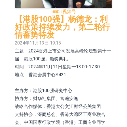
E2K、HBD系列产品已实现量产销售
日韩股市收盘双双下挫
Bilibili
视频号
北京君正：预计后续仍将主要采用季
【港股100强】杨德龙：利
好政策持续发力，第二轮行
度调价的模式
【异动股】汽车整车板块下挫，北汽
情蓄势待发
蓝谷(600733.CN)跌6.38%
【异动股】港股涨幅榜前十，生物系
2024年11月13日 19:15
主题：2024香港上市公司发展高峰论坛暨第十一
统工程股权(02902.HK)涨+231.25%，
【异动股】钨板块拉升，中钨高新
届「港股100强」颁奖典礼
中国智能健康(00348.HK)涨+133.33%
(000657.CN)涨7.24%
【异动股】昨日打二板以上表现板块
时间：2024年11月11日星期一13:00-17:30
拉升，欣天科技(300615.CN)涨
【异动股】港股跌幅榜前十，天瑞汽
地点：香港会展中心S421
19.97%
车内饰(06162.HK)跌18.00%，德信服
和光智成完成天使轮数千万融资
主办方：港股100强研究中心
务集团(02215.HK)跌16.33%
10年期港元特区政府机构债券将于
协办方：财华社集团、富途安逸
战略合作媒体：香港大公文汇财经公关集团
2026年8月12日透过重开进行投标
支持协会：深商总会、香港大湾区工商业联合
会、中国国家行政学院（香港）工商专业同学