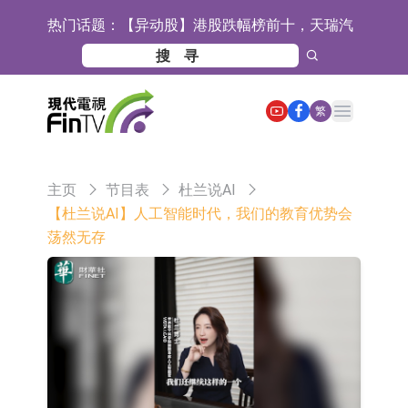
热门话题：
【异动股】港股跌幅榜前十，天瑞汽
车内饰(06162.HK)跌18.00%，德信服
【异动股】港股涨幅榜前十，中国智
务集团(02215.HK)跌16.33%
能健康(00348.HK)涨+93.33%，上善
COMMUNE幻师在香港开设旗舰店 拓
Open main menu
繁
黄金(01939.HK)涨+40.54%
展海外市场
香港交易所：委任何洸毅为董事总经
理及集团战略主管
【异动股】港股跌幅榜前十，谊和股
主页
节目表
杜兰说AI
份(01703.HK)跌80.71%，天瑞汽车内
【异动股】港股涨幅榜前十，辰兴发
【杜兰说AI】人工智能时代，我们的教育优势会
荡然无存
饰(06162.HK)跌62.50%
展(02286.HK)涨+263.21%，德合集团
格林美：目前公司印尼青美邦园区的
(00368.HK)涨+163.89%
镍资源项目稳定运行
中瓷电子：生产经营正常 公司及子公
司目前订单饱满
格林美：正在积极推进MLCC用纳米
级镍粉的技术研发与产业化准备工作
宝明科技：HVLP4/5铜箔主要技术指
标已完成厂内验证 正布局向下游客户
ST豆神：成立全资公司北京豆神智算