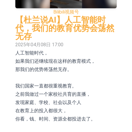
送样
及香港豆神智算 正积极开拓相关业务
卓悦控股(00653.HK)跌44% 建议股份
Bilibili
视频号
30合1 与云累大吉启动战略合作
日韩股市双双收涨
【杜兰说AI】人工智能时
代，我们的教育优势会荡然
【异动股】保健品板块下挫，ST交昂
无存
(600530.CN)跌10.02%
【异动股】半导体设备板块拉升，中
2025年04月08日 17:00
人工智能时代，
微公司(688012.CN)涨14.22%
【异动股】港股跌幅榜前十，谊和股
如果我们还继续现在这样的教育模式，
份(01703.HK)跌80.95%，天瑞汽车内
【异动股】港股涨幅榜前十，辰兴发
那我们的优势将荡然无存。
饰(06162.HK)跌52.25%
展(02286.HK)涨+282.08%，德合集团
【异动股】特色药板块下挫，同仁堂
我们国家一直都很重视教育。
(00368.HK)涨+120.83%
(600085.CN)跌2.83%
【异动股】钨板块拉升，中钨高新
之前我做过一个家校社共育的直播，
(000657.CN)涨7.24%
【异动股】昨日打二板以上表现板块
发现家庭、学校、社会以及个人
在教育上的投入都很大，
拉升，欣天科技(300615.CN)涨
你看，钱、时间、资源全都投进去了。
19.97%