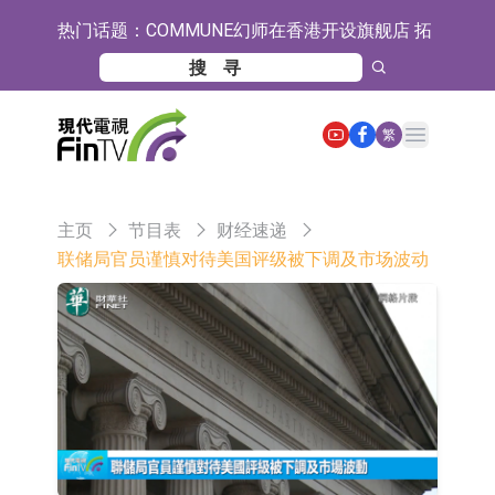
热门话题：
COMMUNE幻师在香港开设旗舰店 拓
展海外市场
香港交易所：委任何洸毅为董事总经
理及集团战略主管
【异动股】港股跌幅榜前十，谊和股
Open main menu
繁
份(01703.HK)跌80.71%，天瑞汽车内
【异动股】港股涨幅榜前十，辰兴发
饰(06162.HK)跌62.50%
展(02286.HK)涨+263.21%，德合集团
格林美：目前公司印尼青美邦园区的
主页
节目表
财经速递
(00368.HK)涨+163.89%
镍资源项目稳定运行
中瓷电子：生产经营正常 公司及子公
联储局官员谨慎对待美国评级被下调及市场波动
司目前订单饱满
格林美：正在积极推进MLCC用纳米
级镍粉的技术研发与产业化准备工作
宝明科技：HVLP4/5铜箔主要技术指
标已完成厂内验证 正布局向下游客户
ST豆神：成立全资公司北京豆神智算
送样
及香港豆神智算 正积极开拓相关业务
卓悦控股(00653.HK)跌44% 建议股份
30合1 与云累大吉启动战略合作
日韩股市双双收涨