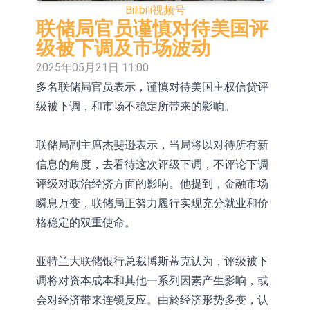
Bilibili
视频号
【异动股】保健品板块下挫，ST交昂
联储局官员谨慎对待美国评
(600530.CN)跌10.02%
【异动股】半导体设备板块拉升，中
级被下调及市场波动
2025年05月21日 11:00
微公司(688012.CN)涨14.22%
【异动股】港股跌幅榜前十，谊和股
多名联储局官员表示，谨慎对待美国主权信贷评
份(01703.HK)跌80.95%，天瑞汽车内
【异动股】港股涨幅榜前十，辰兴发
级被下调，和市场不稳定所带来的影响。
饰(06162.HK)跌52.25%
展(02286.HK)涨+282.08%，德合集团
【异动股】特色药板块下挫，同仁堂
联储局副主席杰斐逊表示，当局将以对待所有新
(00368.HK)涨+120.83%
(600085.CN)跌2.83%
【异动股】国有大型银行Ⅲ板块下
信息的角度，去看待这次评级下调，不评论下调
挫，农业银行(601288.CN)跌2.27%
【异动股】高带宽内存板块拉升，中
评级对政治经济方面的影响。他提到，金融市场
瞬息万变，联储局正努力履行实现充分就业和价
巨芯-U(688549.CN)涨20.01%
【异动股】港股跌幅榜前十，天瑞汽
格稳定的双重使命。
车内饰(06162.HK)跌18.00%，德信服
【异动股】港股涨幅榜前十，中国智
亚特兰大联储银行总裁博斯蒂克认为，评级被下
务集团(02215.HK)跌16.33%
能健康(00348.HK)涨+93.33%，上善
调将对资本成本和其他一系列因素产生影响，或
黄金(01939.HK)涨+40.54%
会对经济带来连锁反应。由於经济形势多变，认