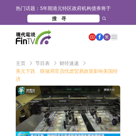
热门话题：
5年期港元特区政府机构债券将于
2026年8月12日透过重开进行投标
1年期港元隔夜平均指数挂钩债券将
于2026年8月12日进行投标
香港证监会就中国糖果前高管的失当
Open main menu
繁
行为取得13年取消资格令
【异动股】港股跌幅榜前十，融信中
国(03301.HK)跌38.98%，德信服务集
【异动股】港股涨幅榜前十，生物系
主页
节目表
财经速递
团(02215.HK)跌35.71%
统工程股权(02902.HK)涨+218.75%，
地纬智能：暂未开展对外的语料商业
美元下跌 联储局官员忧虑贸易政策影响美国经
济
敏捷控股(00186.HK)涨+82.50%
化服务
嘉立创：公司主要提供EDA/CAM、
PCB、电子元器件等电子及机械产业
工信部：鼓励民爆企业依法依规实施
链一站式研发智造服务
重组整合
工信部：到2030年形成3-5家具有较
强国际运营能力的大型民爆企业集团
因美纳：首批由中国生产制造基地生
产的本土化产品完成客户交付
鲁阳节能：公司汽车衬垫 CCMAX、