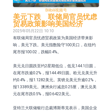
E2K、HBD系列产品已实现量产销售
日韩股市收盘双双下挫
Bilibili
视频号
北京君正：预计后续仍将主要采用季
美元下跌 联储局官员忧虑
贸易政策影响美国经济
度调价的模式
【异动股】汽车整车板块下挫，北汽
2025年05月22日 10:10
蓝谷(600733.CN)跌6.38%
【异动股】港股涨幅榜前十，生物系
有联储局官员忧虑贸易政策为美国经济带来影
响，美元下跌。美元指数险守100关口，在纽约
统工程股权(02902.HK)涨+231.25%，
【异动股】钨板块拉升，中钨高新
尾市报100.02，跌幅0.4%。
中国智能健康(00348.HK)涨+133.33%
(000657.CN)涨7.24%
【异动股】昨日打二板以上表现板块
拉升，欣天科技(300615.CN)涨
【异动股】港股跌幅榜前十，天瑞汽
美元兑日圆跌至约2星期低位，低见144.1日圆，
在尾市跌逾0.2%，报144.49日圆。欧元兑美元升
19.97%
车内饰(06162.HK)跌18.00%，德信服
和光智成完成天使轮数千万融资
约0.4%，报1.1282美元。英镑兑美元升逾0.2%，
务集团(02215.HK)跌16.33%
10年期港元特区政府机构债券将于
报1.3389美元。澳洲央行减息0.25厘，澳元兑美
元在尾市跌0.5%，报0.6422美元。
2026年8月12日透过重开进行投标
亚特兰大联储银行总裁博斯蒂克表示，美国企业