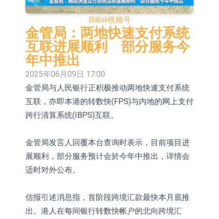
依米康：海外交付以东南亚、中东市
Bilibili
视频号
场为主 并已取得欧美相关认证
上交所：财通多策略福鑫定期开放灵
金管局：两地快速支付系统
互联进展顺利 部分服务今
活配置混合型发起式证券投资基金临
上交所：景顺长城全球半导体芯片产
年中推出
时停牌
业股票型证券投资基金临时停牌
【异动股】港股跌幅榜前十，卡森国
2025年06月09日 17:00
金管局与人民银行正积极推动两地快速支付系统
际(00496.HK)跌22.40%，九福来
【异动股】港股涨幅榜前十，拿森科
互联，亦即本港的转数快(FPS)与内地的网上支付
(08611.HK)跌21.01%
技(02261.HK)涨+75.05%，辰兴发展
神火股份：新疆神火铝水转化率已
跨行清算系统(IBPS)互联。
(02286.HK)涨+64.91%
100%
【异动股】焦炭Ⅲ板块下挫，陕西黑
金管局发言人回覆本台查询时表示，目前项目进
猫(601015.CN)跌8.38%
浙江证监局对财通证券股份有限公司
展顺利，部分服务预计会於今年中推出，详情会
采取出具警示函措施
山金国际：港股上市工作正常推进中
适时对外公布。
信报引述消息指，首阶段跨境汇款最快本月底推
出。港人在每间银行转数快帐户的北向跨境汇