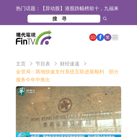
热门话题：
【异动股】港股跌幅榜前十，九福来
(08611.HK)跌21.43%，天瑞汽车内饰
【异动股】港股涨幅榜前十，佳明集
(06162.HK)跌18.44%
团控股(01271.HK)涨+78.22%，拿森
斯迪克：公司为国内折叠屏核心功能
Open main menu
繁
科技(02261.HK)涨+64.11%
材料供应商
恒瑞医药：公司已在中国获批上市26
款1类创新药、6款2类新药
聚辰股份：公司VPD芯片已顺利通过
主页
节目表
财经速递
目标客户的测试认证
上期所：7月份对11个实际控制关系
金管局：两地快速支付系统互联进展顺利 部分
服务今年中推出
账户组采取限制开仓的监管措施
特发服务：成功中标哔哩哔哩上海滨
江总部物业服务项目
亚太股份：公司是零跑汽车和
Stellantis集团的供应商
理工雷科面向边缘AI场景推出"山
海"系列智算模组 系列产品基于国产
【异动股】医疗研发外包板块拉升，
CPU与GPU构建
博腾股份(300363.CN)涨20.02%
日韩股市收盘双双下跌