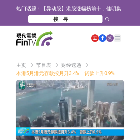
热门话题：
【异动股】港股涨幅榜前十，佳明集
团控股(01271.HK)涨+78.22%，拿森
斯迪克：公司为国内折叠屏核心功能
科技(02261.HK)涨+64.11%
材料供应商
恒瑞医药：公司已在中国获批上市26
Open main menu
繁
款1类创新药、6款2类新药
聚辰股份：公司VPD芯片已顺利通过
目标客户的测试认证
上期所：7月份对11个实际控制关系
主页
节目表
财经速递
账户组采取限制开仓的监管措施
特发服务：成功中标哔哩哔哩上海滨
本港5月港元存款按月升3.4% 贷款上升0.9%
江总部物业服务项目
亚太股份：公司是零跑汽车和
Stellantis集团的供应商
理工雷科面向边缘AI场景推出"山
海"系列智算模组 系列产品基于国产
【异动股】医疗研发外包板块拉升，
CPU与GPU构建
博腾股份(300363.CN)涨20.02%
日韩股市收盘双双下跌
依米康：海外交付以东南亚、中东市