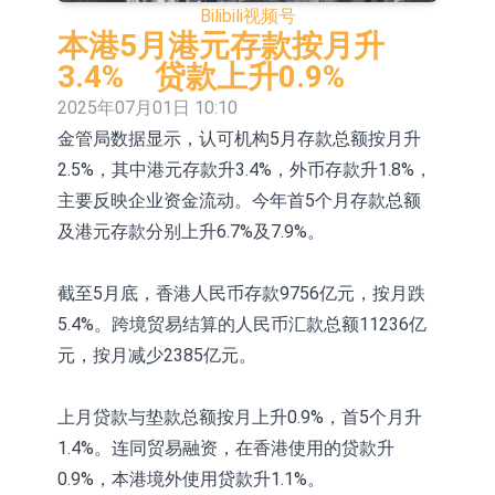
Bilibili
视频号
场为主 并已取得欧美相关认证
上交所：财通多策略福鑫定期开放灵
本港5月港元存款按月升
活配置混合型发起式证券投资基金临
上交所：景顺长城全球半导体芯片产
3.4% 贷款上升0.9%
2025年07月01日 10:10
时停牌
业股票型证券投资基金临时停牌
【异动股】港股跌幅榜前十，卡森国
金管局数据显示，认可机构5月存款总额按月升
际(00496.HK)跌22.40%，九福来
【异动股】港股涨幅榜前十，拿森科
2.5%，其中港元存款升3.4%，外币存款升1.8%，
(08611.HK)跌21.01%
技(02261.HK)涨+75.05%，辰兴发展
神火股份：新疆神火铝水转化率已
主要反映企业资金流动。今年首5个月存款总额
及港元存款分别上升6.7%及7.9%。
(02286.HK)涨+64.91%
100%
【异动股】焦炭Ⅲ板块下挫，陕西黑
猫(601015.CN)跌8.38%
浙江证监局对财通证券股份有限公司
截至5月底，香港人民币存款9756亿元，按月跌
5.4%。跨境贸易结算的人民币汇款总额11236亿
采取出具警示函措施
山金国际：港股上市工作正常推进中
元，按月减少2385亿元。
【异动股】港股跌幅榜前十，九福来
上月贷款与垫款总额按月上升0.9%，首5个月升
(08611.HK)跌21.43%，天瑞汽车内饰
1.4%。连同贸易融资，在香港使用的贷款升
(06162.HK)跌18.44%
0.9%，本港境外使用贷款升1.1%。