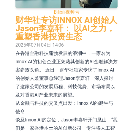
依米康：海外交付以东南亚、中东市
Bilibili
视频号
场为主 并已取得欧美相关认证
上交所：财通多策略福鑫定期开放灵
财华社专访INNOX AI创始人
Jason李嘉轩： 以AI之力，
活配置混合型发起式证券投资基金临
上交所：景顺长城全球半导体芯片产
重塑香港投资生态
时停牌
业股票型证券投资基金临时停牌
【异动股】港股跌幅榜前十，卡森国
2025年07月04日 14:06
在香港金融科技蓬勃发展的浪潮中，一家名为
际(00496.HK)跌22.40%，九福来
【异动股】港股涨幅榜前十，拿森科
Innox AI的初创企业正凭藉其创新的AI金融解决方
(08611.HK)跌21.01%
技(02261.HK)涨+75.05%，辰兴发展
神火股份：新疆神火铝水转化率已
案崭露头角。 近日，财华社独家专访了Innox AI
(02286.HK)涨+64.91%
100%
【异动股】焦炭Ⅲ板块下挫，陕西黑
的创始人兼董事总经理Jason李嘉轩，深入探讨
了这家公司的发展历程、科技优势、市场布局以
猫(601015.CN)跌8.38%
浙江证监局对财通证券股份有限公司
及对香港AI产业未来的展望。
采取出具警示函措施
山金国际：港股上市工作正常推进中
从金融与科技的交叉点出发：Innox AI的诞生与
使命
谈及Innox AI的定位，Jason李嘉轩开门见山：“我
们是一家香港本土的AI创新公司，专注将人工智