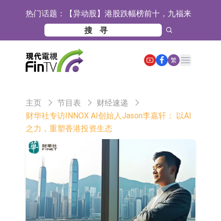
热门话题：
【异动股】港股跌幅榜前十，九福来
(08611.HK)跌21.43%，天瑞汽车内饰
【异动股】港股涨幅榜前十，佳明集
(06162.HK)跌18.44%
团控股(01271.HK)涨+78.22%，拿森
斯迪克：公司为国内折叠屏核心功能
Open main menu
繁
科技(02261.HK)涨+64.11%
材料供应商
恒瑞医药：公司已在中国获批上市26
款1类创新药、6款2类新药
聚辰股份：公司VPD芯片已顺利通过
主页
节目表
财经速递
目标客户的测试认证
上期所：7月份对11个实际控制关系
财华社专访INNOX AI创始人Jason李嘉轩： 以AI
之力，重塑香港投资生态
账户组采取限制开仓的监管措施
特发服务：成功中标哔哩哔哩上海滨
江总部物业服务项目
亚太股份：公司是零跑汽车和
Stellantis集团的供应商
理工雷科面向边缘AI场景推出"山
海"系列智算模组 系列产品基于国产
【异动股】医疗研发外包板块拉升，
CPU与GPU构建
博腾股份(300363.CN)涨20.02%
日韩股市收盘双双下跌