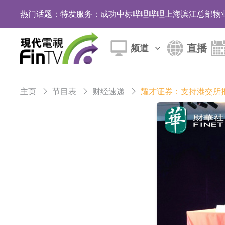
热门话题：
特发服务：成功中标哔哩哔哩上海滨江总部物
亚太股份：公司是零跑汽车和Stellantis集团
直播
频道
理工雷科面向边缘AI场景推出"山海"系列智算模
【异动股】医疗研发外包板块拉升，博腾股份(30036
主页
节目表
财经速递
耀才证券：支持港交所
日韩股市收盘双双下跌
依米康：海外交付以东南亚、中东市场为主 并
上交所：财通多策略福鑫定期开放灵活配置混
上交所：景顺长城全球半导体芯片产业股票型
【异动股】港股跌幅榜前十，卡森国际(00496.HK)跌
【异动股】港股涨幅榜前十，拿森科技(02261.HK)涨
神火股份：新疆神火铝水转化率已100%