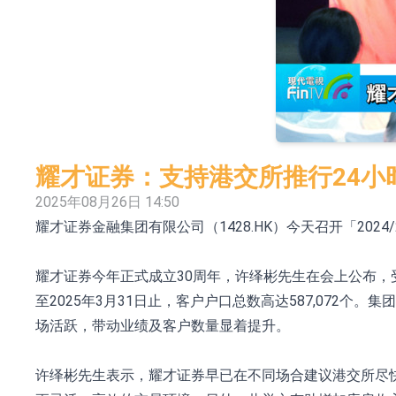
【异动股】焦炭Ⅲ板块下挫，陕西黑猫(601015.C
【异动股】医疗研发外包板块拉升，毕得医药(68807
中远海科：与中远海运国际(香港)有限公司正
新莱应材：受益于半导体国产替代提速及国内
【异动股】港股跌幅榜前十，智傲控股(08282.HK)跌
耀才证券：支持港交所推行24小
【异动股】港股涨幅榜前十，帝国科技集团股权(02993.
2025年08月26日 14:50
耀才证券金融集团有限公司（1428.HK）今天召开「2
深交所：鑫元中证电池主题交易型开放式指数证
聚辰股份：公司VPD芯片已顺利通过目标客户
耀才证券今年正式成立30周年，许绎彬先生在会上公布，受
上期所：7月份对11个实际控制关系账户组采
至2025年3月31日止，客户户口总数高达587,07
场活跃，带动业绩及客户数量显着提升。
许绎彬先生表示，耀才证券早已在不同场合建议港交所尽