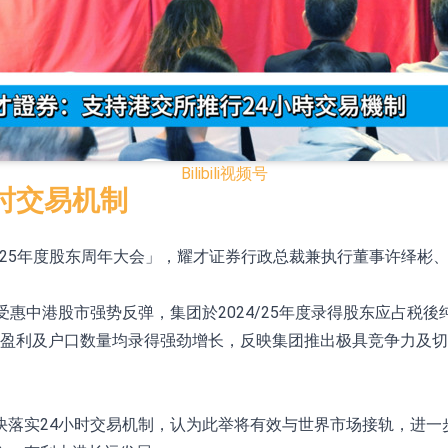
N)跌8.38%
3.CN)涨20.01%
在开展增资对价的支付
晶圆厂扩产 公司泛半导体全产品线新签订单向好
Bilibili
视频号
16.39%，中国智能健康(00348.HK)跌14.81%
时交易机制
HK)涨+140.00%，拿森科技(02261.HK)涨+77.54%
024/25年度股东周年大会」，耀才证券行政总裁兼执行董事许绎
券投资基金8月12日上市交易
的测试认证
惠中港股市强势反弹，集团於2024/25年度录得股东应占税後纯
取限制开仓的监管措施
2个。集团盈利及户口数量均录得强劲增长，反映集团推出极具竞争
快落实24小时交易机制，认为此举将有效与世界市场接轨，进一