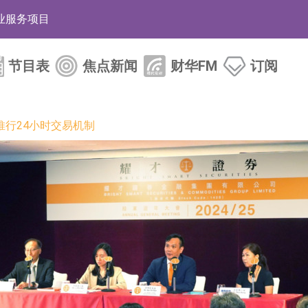
业服务项目
的供应商
节目表
焦点新闻
财华FM
订阅
组 系列产品基于国产CPU与GPU构建
3.CN)涨20.02%
推行24小时交易机制
已取得欧美相关认证
合型发起式证券投资基金临时停牌
证券投资基金临时停牌
22.40%，九福来(08611.HK)跌21.01%
+75.05%，辰兴发展(02286.HK)涨+64.91%