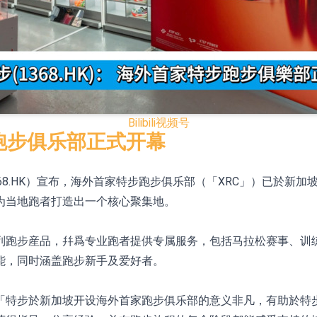
模式
CN)跌6.38%
.HK)涨+231.25%，中国智能健康(00348.HK)涨+133.33
Bilibili
视频号
7.24%
特步跑步俱乐部正式开幕
00615.CN)涨19.97%
.HK）宣布，海外首家特步跑步俱乐部（「XRC」）已於新加坡Ka
K)跌18.00%，德信服务集团(02215.HK)跌16.33%
为当地跑者打造出一个核心聚集地。
12日透过重开进行投标
列跑步産品，幷爲专业跑者提供专属服务，包括马拉松赛事、训
能，同时涵盖跑步新手及爱好者。
「特步於新加坡开设海外首家跑步俱乐部的意义非凡，有助於特