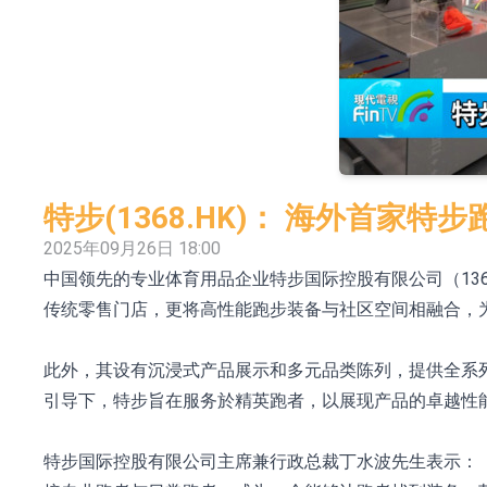
日韩股市收盘双双下挫
北京君正：预计后续仍将主要采用季度调价的
【异动股】汽车整车板块下挫，北汽蓝谷(600733.
【异动股】港股涨幅榜前十，生物系统工程股权(02902
【异动股】钨板块拉升，中钨高新(000657.CN)涨
特步(1368.HK)： 海外首家
【异动股】昨日打二板以上表现板块拉升，欣天科技(3
2025年09月26日 18:00
中国领先的专业体育用品企业特步国际控股有限公司（1368
【异动股】港股跌幅榜前十，天瑞汽车内饰(06162.H
传统零售门店，更将高性能跑步装备与社区空间相融合，
和光智成完成天使轮数千万融资
10年期港元特区政府机构债券将于2026年8月
此外，其设有沉浸式产品展示和多元品类陈列，提供全系
引导下，特步旨在服务於精英跑者，以展现产品的卓越性
特步国际控股有限公司主席兼行政总裁丁水波先生表示：