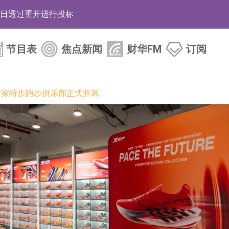
12日透过重开进行投标
月12日进行投标
节目表
焦点新闻
财华FM
订阅
3年取消资格令
38.98%，德信服务集团(02215.HK)跌35.71%
 海外首家特步跑步俱乐部正式开幕
HK)涨+218.75%，敏捷控股(00186.HK)涨+82.50%
电子元器件等电子及机械产业链一站式研发智造服务
运营能力的大型民爆企业集团
化产品完成客户交付
BD系列产品已实现量产销售