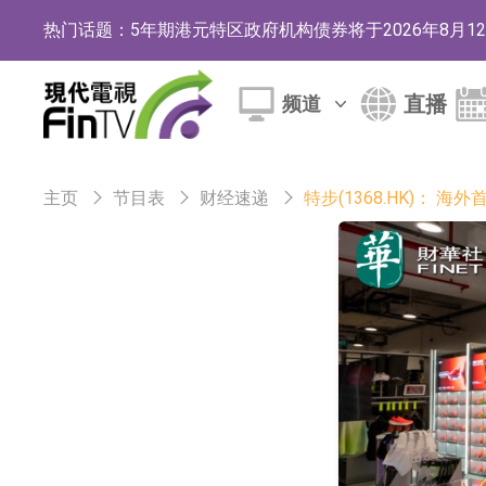
热门话题：
5年期港元特区政府机构债券将于2026年8月
1年期港元隔夜平均指数挂钩债券将于2026年8
直播
频道
香港证监会就中国糖果前高管的失当行为取得1
【异动股】港股跌幅榜前十，融信中国(03301.HK)跌
主页
节目表
财经速递
特步(1368.HK)：
【异动股】港股涨幅榜前十，生物系统工程股权(02902.
地纬智能：暂未开展对外的语料商业化服务
嘉立创：公司主要提供EDA/CAM、PCB、
工信部：鼓励民爆企业依法依规实施重组整合
工信部：到2030年形成3-5家具有较强国际
因美纳：首批由中国生产制造基地生产的本土
鲁阳节能：公司汽车衬垫 CCMAX、E2K、H