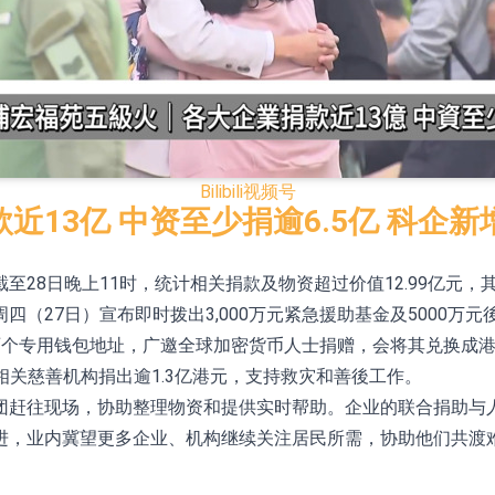
已取得欧美相关认证
合型发起式证券投资基金临时停牌
证券投资基金临时停牌
22.40%，九福来(08611.HK)跌21.01%
Bilibili
视频号
+75.05%，辰兴发展(02286.HK)涨+64.91%
13亿 中资至少捐逾6.5亿 科企
28日晚上11时，统计相关捐款及物资超过价值12.99亿元，
N)跌8.38%
（27日）宣布即时拨出3,000万元紧急援助基金及5000万
警示函措施
s）亦设立两个专用钱包地址，广邀全球加密货币人士捐赠，会将其兑换
应，向相关慈善机构捐出逾1.3亿港元，支持救灾和善後工作。
团赶往现场，协助整理物资和提供实时帮助。企业的联合捐助与
进，业内冀望更多企业、机构继续关注居民所需，协助他们共渡