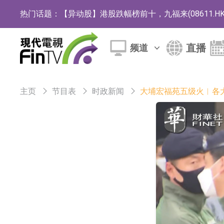
热门话题：
【异动股】港股跌幅榜前十，九福来(08611.HK)跌2
【异动股】港股涨幅榜前十，佳明集团控股(01271.HK
直播
频道
斯迪克：公司为国内折叠屏核心功能材料供应
恒瑞医药：公司已在中国获批上市26款1类创新
主页
节目表
时政新闻
大埔宏福苑五级火︱各大
聚辰股份：公司VPD芯片已顺利通过目标客户
上期所：7月份对11个实际控制关系账户组采
特发服务：成功中标哔哩哔哩上海滨江总部物
亚太股份：公司是零跑汽车和Stellantis集团
理工雷科面向边缘AI场景推出"山海"系列智算模
【异动股】医疗研发外包板块拉升，博腾股份(30036
日韩股市收盘双双下跌