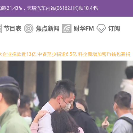
1.43%，天瑞汽车内饰(06162.HK)跌18.44%
)涨+78.22%，拿森科技(02261.HK)涨+64.11%
节目表
焦点新闻
财华FM
订阅
商
药、6款2类新药
企业捐款近13亿 中资至少捐逾6.5亿 科企新增加密币钱包募捐
的测试认证
取限制开仓的监管措施
业服务项目
的供应商
组 系列产品基于国产CPU与GPU构建
3.CN)涨20.02%