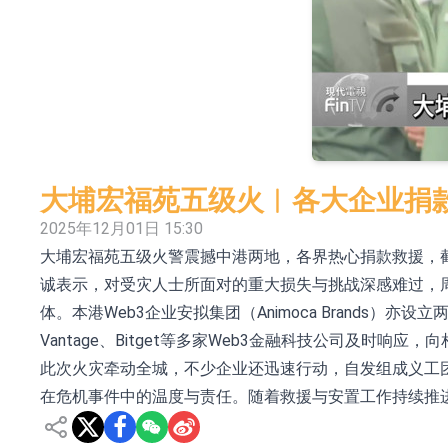
依米康：海外交付以东南亚、中东市场为主 并
上交所：财通多策略福鑫定期开放灵活配置混
上交所：景顺长城全球半导体芯片产业股票型
【异动股】港股跌幅榜前十，卡森国际(00496.HK)跌
【异动股】港股涨幅榜前十，拿森科技(02261.HK)涨
大埔宏福苑五级火︱各大企业捐款近
神火股份：新疆神火铝水转化率已100%
2025年12月01日 15:30
大埔宏福苑五级火警震撼中港两地，各界热心捐款救援，截至
【异动股】焦炭Ⅲ板块下挫，陕西黑猫(601015.C
诚表示，对受灾人士所面对的重大损失与挑战深感难过，周四
浙江证监局对财通证券股份有限公司采取出具
体。本港Web3企业安拟集团（Animoca Brand
山金国际：港股上市工作正常推进中
Vantage、Bitget等多家Web3金融科技公司及时响
此次火灾牵动全城，不少企业还迅速行动，自发组成义工
在危机事件中的温度与责任。随着救援与安置工作持续推