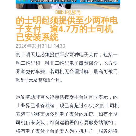
送样
及香港豆神智算 正积极开拓相关业务
卓悦控股(00653.HK)跌44% 建议股份
Bilibili
视频号
30合1 与云累大吉启动战略合作
日韩股市双双收涨
的士明起须提供至少两种电
子支付 逾4.7万的士司机
【异动股】保健品板块下挫，ST交昂
已安装系统
(600530.CN)跌10.02%
【异动股】半导体设备板块拉升，中
2026年03月31日 14:30
的士明天起必须提供至少两种电子支付，包括一
微公司(688012.CN)涨14.22%
【异动股】港股跌幅榜前十，谊和股
种二维码和一种非二维码电子缴费媒介，以方便
份(01703.HK)跌80.95%，天瑞汽车内
【异动股】港股涨幅榜前十，辰兴发
乘客缴付车费。若司机无合理辩解，最高可被罚
饰(06162.HK)跌52.25%
展(02286.HK)涨+282.08%，德合集团
【异动股】特色药板块下挫，同仁堂
款5千元及监禁6个月。
(00368.HK)涨+120.83%
(600085.CN)跌2.83%
【异动股】钨板块拉升，中钨高新
运输署助理署长冯惠筠接受本台访问时表示，的
(000657.CN)涨7.24%
【异动股】昨日打二板以上表现板块
士业界已准备就绪，现已有超过4.7万名的士司机
安装了能够支援多种电子支付的系统，如有个别
拉升，欣天科技(300615.CN)涨
司机仍未安装，可向运输署的专属服务站预约，
19.97%
将有电子支付平台的专人为司机开户，服务站将