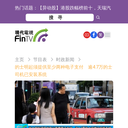
热门话题：
【异动股】港股跌幅榜前十，天瑞汽
车内饰(06162.HK)跌18.00%，德信服
【异动股】港股涨幅榜前十，中国智
务集团(02215.HK)跌16.33%
能健康(00348.HK)涨+93.33%，上善
COMMUNE幻师在香港开设旗舰店 拓
Open main menu
繁
黄金(01939.HK)涨+40.54%
展海外市场
香港交易所：委任何洸毅为董事总经
理及集团战略主管
【异动股】港股跌幅榜前十，谊和股
主页
节目表
时政新闻
份(01703.HK)跌80.71%，天瑞汽车内
【异动股】港股涨幅榜前十，辰兴发
的士明起须提供至少两种电子支付 逾4.7万的士
司机已安装系统
饰(06162.HK)跌62.50%
展(02286.HK)涨+263.21%，德合集团
格林美：目前公司印尼青美邦园区的
(00368.HK)涨+163.89%
镍资源项目稳定运行
中瓷电子：生产经营正常 公司及子公
司目前订单饱满
格林美：正在积极推进MLCC用纳米
级镍粉的技术研发与产业化准备工作
宝明科技：HVLP4/5铜箔主要技术指
标已完成厂内验证 正布局向下游客户
ST豆神：成立全资公司北京豆神智算