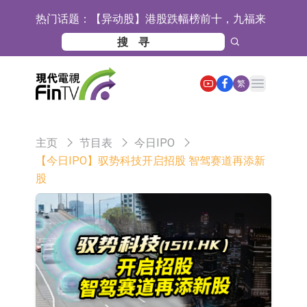
热门话题：
【异动股】港股跌幅榜前十，九福来
(08611.HK)跌21.43%，天瑞汽车内饰
【异动股】港股涨幅榜前十，佳明集
(06162.HK)跌18.44%
团控股(01271.HK)涨+78.22%，拿森
斯迪克：公司为国内折叠屏核心功能
Open main menu
繁
科技(02261.HK)涨+64.11%
材料供应商
恒瑞医药：公司已在中国获批上市26
款1类创新药、6款2类新药
聚辰股份：公司VPD芯片已顺利通过
主页
节目表
今日IPO
目标客户的测试认证
上期所：7月份对11个实际控制关系
【今日IPO】驭势科技开启招股 智驾赛道再添新
股
账户组采取限制开仓的监管措施
特发服务：成功中标哔哩哔哩上海滨
江总部物业服务项目
亚太股份：公司是零跑汽车和
Stellantis集团的供应商
理工雷科面向边缘AI场景推出"山
海"系列智算模组 系列产品基于国产
【异动股】医疗研发外包板块拉升，
CPU与GPU构建
博腾股份(300363.CN)涨20.02%
日韩股市收盘双双下跌