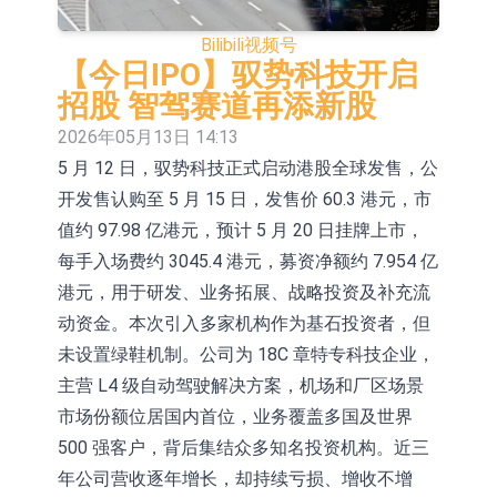
依米康：海外交付以东南亚、中东市
Bilibili
视频号
场为主 并已取得欧美相关认证
上交所：财通多策略福鑫定期开放灵
【今日IPO】驭势科技开启
招股 智驾赛道再添新股
活配置混合型发起式证券投资基金临
上交所：景顺长城全球半导体芯片产
2026年05月13日 14:13
时停牌
业股票型证券投资基金临时停牌
【异动股】港股跌幅榜前十，卡森国
5 月 12 日，驭势科技正式启动港股全球发售，公
开发售认购至 5 月 15 日，发售价 60.3 港元，市
际(00496.HK)跌22.40%，九福来
【异动股】港股涨幅榜前十，拿森科
值约 97.98 亿港元，预计 5 月 20 日挂牌上市，
(08611.HK)跌21.01%
技(02261.HK)涨+75.05%，辰兴发展
神火股份：新疆神火铝水转化率已
每手入场费约 3045.4 港元，募资净额约 7.954 亿
(02286.HK)涨+64.91%
100%
【异动股】焦炭Ⅲ板块下挫，陕西黑
港元，用于研发、业务拓展、战略投资及补充流
动资金。本次引入多家机构作为基石投资者，但
猫(601015.CN)跌8.38%
浙江证监局对财通证券股份有限公司
未设置绿鞋机制。公司为 18C 章特专科技企业，
采取出具警示函措施
山金国际：港股上市工作正常推进中
主营 L4 级自动驾驶解决方案，机场和厂区场景
市场份额位居国内首位，业务覆盖多国及世界
500 强客户，背后集结众多知名投资机构。近三
年公司营收逐年增长，却持续亏损、增收不增