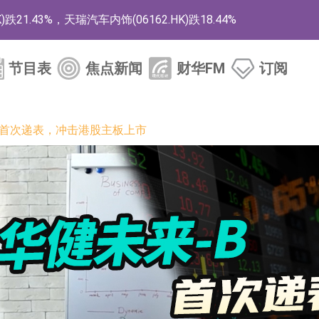
1.43%，天瑞汽车内饰(06162.HK)跌18.44%
)涨+78.22%，拿森科技(02261.HK)涨+64.11%
节目表
焦点新闻
财华FM
订阅
商
药、6款2类新药
-B首次递表，冲击港股主板上市
的测试认证
取限制开仓的监管措施
业服务项目
的供应商
组 系列产品基于国产CPU与GPU构建
3.CN)涨20.02%