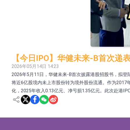
依米康：海外交付以东南亚、中东市场为主 并
上交所：财通多策略福鑫定期开放灵活配置混
上交所：景顺长城全球半导体芯片产业股票型
【异动股】港股跌幅榜前十，卡森国际(00496.HK)跌
【异动股】港股涨幅榜前十，拿森科技(02261.HK)涨
【今日IPO】华健未来-B首次递
神火股份：新疆神火铝水转化率已100%
2026年05月14日 14:23
2026年5月11日，华健未来-B首次披露港股招股书，拟
【异动股】焦炭Ⅲ板块下挫，陕西黑猫(601015.C
将近6亿股境内未上市股份转为境外股份流通。作为201
浙江证监局对财通证券股份有限公司采取出具
化，2025年收入0.13亿元、净亏损1.35亿元。此次赴
山金国际：港股上市工作正常推进中