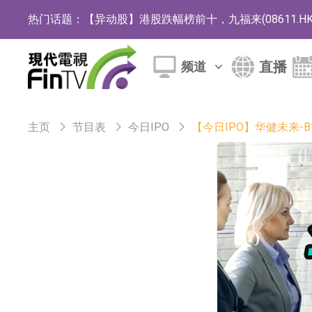
热门话题：
【异动股】港股跌幅榜前十，九福来(08611.HK)跌2
【异动股】港股涨幅榜前十，佳明集团控股(01271.HK
直播
频道
斯迪克：公司为国内折叠屏核心功能材料供应
恒瑞医药：公司已在中国获批上市26款1类创新
主页
节目表
今日IPO
【今日IPO】华健未来
聚辰股份：公司VPD芯片已顺利通过目标客户
上期所：7月份对11个实际控制关系账户组采
特发服务：成功中标哔哩哔哩上海滨江总部物
亚太股份：公司是零跑汽车和Stellantis集团
理工雷科面向边缘AI场景推出"山海"系列智算模
【异动股】医疗研发外包板块拉升，博腾股份(30036
日韩股市收盘双双下跌