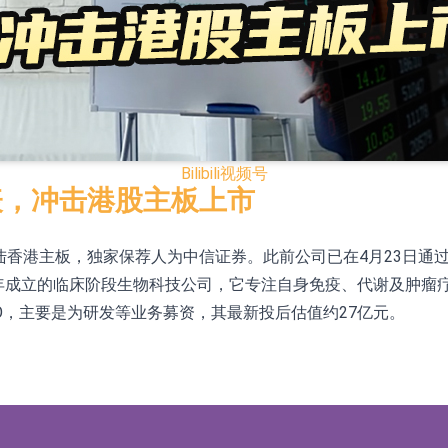
已取得欧美相关认证
合型发起式证券投资基金临时停牌
证券投资基金临时停牌
22.40%，九福来(08611.HK)跌21.01%
Bilibili
视频号
+75.05%，辰兴发展(02286.HK)涨+64.91%
表，冲击港股主板上市
登陆香港主板，独家保荐人为中信证券。此前公司已在4月23日通
N)跌8.38%
7年成立的临床阶段生物科技公司，它专注自身免疫、代谢及肿瘤
警示函措施
港IPO，主要是为研发等业务募资，其最新投后估值约27亿元。