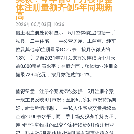
体注册量额齐创5年同期新
CPU与GPU构建
博腾股份(300363.CN)涨20.02%
日韩股市收盘双双下跌
高
依米康：海外交付以东南亚、中东市
2026年06月03日 10:36
场为主 并已取得欧美相关认证
上交所：财通多策略福鑫定期开放灵
据土地注册处资料显示，5月整体物业(包括一手
私楼、二手住宅、一手公营房屋、工商铺、纯车
活配置混合型发起式证券投资基金临
上交所：景顺长城全球半导体芯片产
位及其他等)注册量录8,537宗，按月仅微减约
时停牌
业股票型证券投资基金临时停牌
【异动股】港股跌幅榜前十，卡森国
1.8%，并是自2021年7月以来首次连续两个月录
际(00496.HK)跌22.40%，九福来
【异动股】港股涨幅榜前十，拿森科
逾8,000宗的高水平；金额方面，整体物业注册金
额录728.4亿元，按月亦微减约0.1%。
(08611.HK)跌21.01%
技(02261.HK)涨+75.05%，辰兴发展
神火股份：新疆神火铝水转化率已
(02286.HK)涨+64.91%
100%
【异动股】焦炭Ⅲ板块下挫，陕西黑
值得留意，注册个案属滞後数据，5月注册个案
一般主要反映4月市况；至於5月实际市况持续向
猫(601015.CN)跌8.38%
浙江证监局对财通证券股份有限公司
好，新盘销情理想，一手私人住宅成交量持续高
采取出具警示函措施
企逾2,000宗水平，而二手市场交投亦维持畅旺，
连同非住宅物业的成交个案陆续於6月份注册登
记，料带动6月整体物业注册量有望再次稳企於