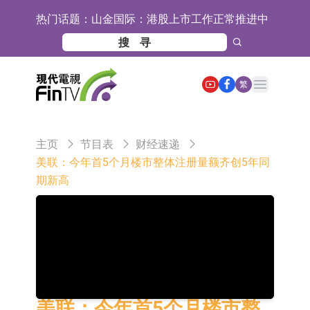
热门话题：
山金国际：港股上市工作正常推进中
【异动股】港股跌幅榜前十，九福来
(08611.HK)跌21.43%，天瑞汽车内饰
【异动股】港股涨幅榜前十，佳明集
Open main menu
繁
(06162.HK)跌18.44%
团控股(01271.HK)涨+78.22%，拿森
斯迪克：公司为国内折叠屏核心功能
科技(02261.HK)涨+64.11%
材料供应商
恒瑞医药：公司已在中国获批上市26
主页
节目表
财经速递
款1类创新药、6款2类新药
聚辰股份：公司VPD芯片已顺利通过
美联：今年首5个月楼市整体注册量额齐创5年同
期新高
目标客户的测试认证
上期所：7月份对11个实际控制关系
账户组采取限制开仓的监管措施
特发服务：成功中标哔哩哔哩上海滨
江总部物业服务项目
亚太股份：公司是零跑汽车和
Stellantis集团的供应商
理工雷科面向边缘AI场景推出"山
海"系列智算模组 系列产品基于国产
【异动股】医疗研发外包板块拉升，
美联：今年首5个月楼市整