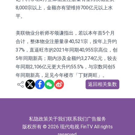
8,000宗以上，金额亦有望维持700亿元以上水
平。
美联物业分析师岑颂谦指出，若以本年首5个月
合计，整体物业注册量录40,521宗，按年上升约
37%，直逼旺市的2021年同期40,955宗高位，创
5年同期新高；期内涉及金额约3,274亿元，较去
年同期2,106亿元更大升约55.5%，与宗数同创5
年同期新高，足见今年楼市「丁财两旺」。
返回相关集数
私隐政策
关于我们
联系我们
广告服务
版权所有 © 2026 现代电视 FinTV All rights
reserved.