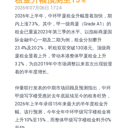
股份(002458.CN)涨10.02%
台积电7月营收同比增加44.7%
2026年07月06日 17:24
2026年上半年，中环甲厦租金升幅显着加快，期
【异动股】港股涨幅榜前十，易居企
内上涨7.3%。其中，甲一级商厦（Grade A1）的
业控股(02048.HK)涨+84.21%，金辉
新时达：暂未生产四足载人机器人
租金已重返2023年第三季的水平。以指标商厦国
际金融中心一期及二期为例，租金分别攀升
控股(09993.HK)涨+45.60%
【异动股】鸡肉概念板块拉升，益生
23.4%及20.2%，呎租双双突破130港元。顶级商
股份(002458.CN)涨10.02%
【异动股】CRO板块拉升，药康生物
厦租金显着上升，带动本港整体甲厦租金上升
(688046.CN)涨19.99%
【异动股】诊断服务板块拉升，贝瑞
3.2%，为自2019年中市场调整以来首次出现较显
着的半年度增长。
基因(000710.CN)涨10.02%
“X-Day”西丽湖路演社清华校友电子信
息专场成功举办
市场监管总局印发 《广告业统计调查
仲量联行发表的中期市场回顾及预测指出，中环
甲级写字楼受惠於去年底延续至今的租务旺势，
制度》
【异动股】港股跌幅榜前十，赛迪顾
2026年上半年录得15年来最大的半年度租金升
问(02176.HK)跌40.96%，天瑞汽车内
幅。该行预测，今年全年中环甲级写字楼租金将
上升10%至15%，而整体甲级写字楼租金料升0%
饰(06162.HK)跌26.09%
至5%。