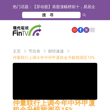
热门话题：
【异动股】港股涨幅榜前十，易居企
业控股(02048.HK)涨+52.63%，天润
宜安科技：湖南逸昊已取得关于非晶
云(02167.HK)涨+50.75%
合金项目环境影响报告表的批复
石药创新(300765.SZ)子公司SYS6037
Open main menu
繁
注射液获美国药物还床试验批准
华兰生物：子公司华兰疫苗正在开展
新型流感病毒mRNA疫苗研发工作
通灵股份：公司生产组装的重载
主页
节目表
财经速递
TD550无人机具备行业先发产品优势
千方科技：已形成车路云协同的L4级
仲量联行上调今年中环甲厦租金升幅预测至15%
商用车技术体系 并进入小规模商用示
京东物流与迅销集团达成战略合作 共
范阶段
建全球物流供应链网络
航天电器：子公司苏州华旃的高速模
组及液冷互连产品处于小批量供货阶
日韩股市双双收涨
段
【异动股】分立器件板块下挫，锴威
仲量联行上调今年中环甲厦
特(688693.CN)跌11.69%
【异动股】鸡肉概念板块拉升，益生
租金升幅预测至15%