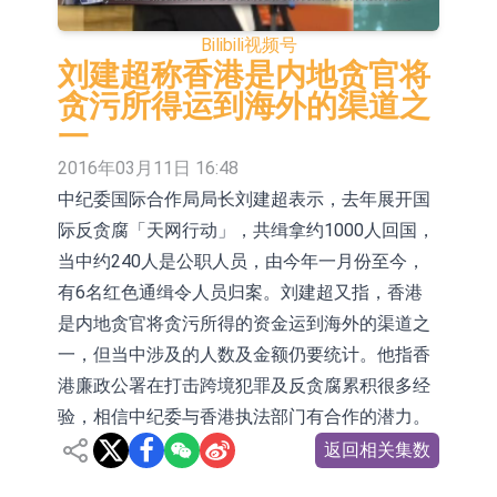
【异动股】港股跌幅榜前十，九福来
Bilibili
视频号
(08611.HK)跌21.43%，天瑞汽车内饰
【异动股】港股涨幅榜前十，佳明集
刘建超称香港是内地贪官将
贪污所得运到海外的渠道之
(06162.HK)跌18.44%
团控股(01271.HK)涨+78.22%，拿森
斯迪克：公司为国内折叠屏核心功能
一
科技(02261.HK)涨+64.11%
材料供应商
恒瑞医药：公司已在中国获批上市26
2016年03月11日 16:48
中纪委国际合作局局长刘建超表示，去年展开国
款1类创新药、6款2类新药
聚辰股份：公司VPD芯片已顺利通过
际反贪腐「天网行动」，共缉拿约1000人回国，
目标客户的测试认证
上期所：7月份对11个实际控制关系
当中约240人是公职人员，由今年一月份至今，
账户组采取限制开仓的监管措施
特发服务：成功中标哔哩哔哩上海滨
有6名红色通缉令人员归案。刘建超又指，香港
是内地贪官将贪污所得的资金运到海外的渠道之
江总部物业服务项目
亚太股份：公司是零跑汽车和
一，但当中涉及的人数及金额仍要统计。他指香
Stellantis集团的供应商
理工雷科面向边缘AI场景推出"山
港廉政公署在打击跨境犯罪及反贪腐累积很多经
验，相信中纪委与香港执法部门有合作的潜力。
海"系列智算模组 系列产品基于国产
返回相关集数
CPU与GPU构建