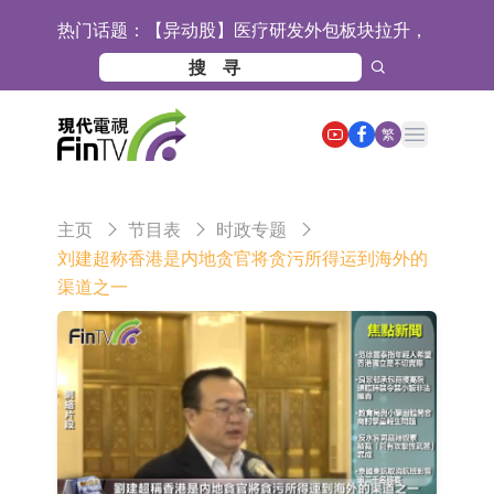
热门话题：
【异动股】医疗研发外包板块拉升，
博腾股份(300363.CN)涨20.02%
日韩股市收盘双双下跌
依米康：海外交付以东南亚、中东市
Open main menu
繁
场为主 并已取得欧美相关认证
上交所：财通多策略福鑫定期开放灵
活配置混合型发起式证券投资基金临
上交所：景顺长城全球半导体芯片产
主页
节目表
时政专题
时停牌
业股票型证券投资基金临时停牌
【异动股】港股跌幅榜前十，卡森国
刘建超称香港是内地贪官将贪污所得运到海外的
渠道之一
际(00496.HK)跌22.40%，九福来
【异动股】港股涨幅榜前十，拿森科
(08611.HK)跌21.01%
技(02261.HK)涨+75.05%，辰兴发展
神火股份：新疆神火铝水转化率已
(02286.HK)涨+64.91%
100%
【异动股】焦炭Ⅲ板块下挫，陕西黑
猫(601015.CN)跌8.38%
浙江证监局对财通证券股份有限公司
采取出具警示函措施
山金国际：港股上市工作正常推进中