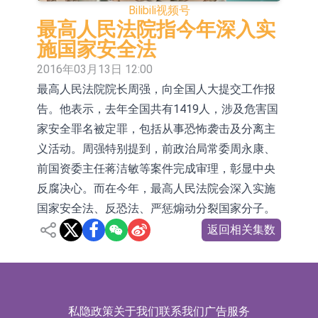
Bilibili
视频号
依米康：海外交付以东南亚、中东市
最高人民法院指今年深入实
施国家安全法
场为主 并已取得欧美相关认证
上交所：财通多策略福鑫定期开放灵
2016年03月13日 12:00
活配置混合型发起式证券投资基金临
上交所：景顺长城全球半导体芯片产
最高人民法院院长周强，向全国人大提交工作报
时停牌
业股票型证券投资基金临时停牌
【异动股】港股跌幅榜前十，卡森国
告。他表示，去年全国共有1419人，涉及危害国
家安全罪名被定罪，包括从事恐怖袭击及分离主
际(00496.HK)跌22.40%，九福来
【异动股】港股涨幅榜前十，拿森科
义活动。周强特别提到，前政治局常委周永康、
(08611.HK)跌21.01%
技(02261.HK)涨+75.05%，辰兴发展
神火股份：新疆神火铝水转化率已
前国资委主任蒋洁敏等案件完成审理，彰显中央
(02286.HK)涨+64.91%
100%
【异动股】焦炭Ⅲ板块下挫，陕西黑
反腐决心。而在今年，最高人民法院会深入实施
国家安全法、反恐法、严惩煽动分裂国家分子。
猫(601015.CN)跌8.38%
浙江证监局对财通证券股份有限公司
返回相关集数
采取出具警示函措施
私隐政策
关于我们
联系我们
广告服务