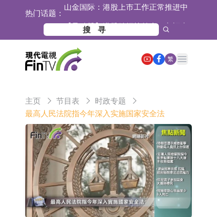
热门话题：
【异动股】港股跌幅榜前十，九福来
(08611.HK)跌21.43%，天瑞汽车内饰
【异动股】港股涨幅榜前十，佳明集
Open main menu
(06162.HK)跌18.44%
团控股(01271.HK)涨+78.22%，拿森
斯迪克：公司为国内折叠屏核心功能
繁
科技(02261.HK)涨+64.11%
材料供应商
恒瑞医药：公司已在中国获批上市26
款1类创新药、6款2类新药
聚辰股份：公司VPD芯片已顺利通过
主页
节目表
时政专题
目标客户的测试认证
上期所：7月份对11个实际控制关系
最高人民法院指今年深入实施国家安全法
账户组采取限制开仓的监管措施
特发服务：成功中标哔哩哔哩上海滨
江总部物业服务项目
亚太股份：公司是零跑汽车和
Stellantis集团的供应商
理工雷科面向边缘AI场景推出"山
海"系列智算模组 系列产品基于国产
【异动股】医疗研发外包板块拉升，
CPU与GPU构建
博腾股份(300363.CN)涨20.02%
日韩股市收盘双双下跌