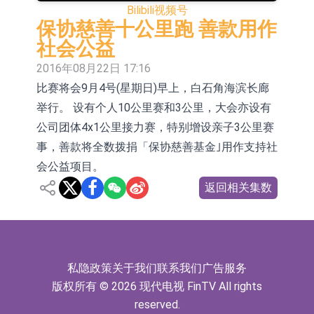
Bilibili
视频号
康(00348.HK)跌14.81%
技集团股权(02993.HK)涨+140.00%，
深交所：鑫元中证电池主题交易型开
保协慈善十公里跑 善款用作
拿森科技(02261.HK)涨+77.54%
放式指数证券投资基金8月12日上市
通天酒业(00389.HK)停牌
社会公益
2016年08月22日 17:16
交易
深交所：晶合集成(02249.HK)获调入
比赛将会9月4号(星期日)早上，白石角海滨长廊
港股通标的证券名单
和光智成完成天使轮数千万融资
举行。 设有个人10公里赛和3公里，大会亦设有
10年期港元特区政府机构债券将于
公司团体4x1公里接力赛，特别增设亲子3公里赛
事，善款将全数拨捐「保协慈善基金｣用作支持社
2026年8月12日透过重开进行投标
理工雷科面向边缘AI场景推出"山
会公益项目。
海"系列智算模组 系列产品基于国产
【异动股】医疗研发外包板块拉升，
返回相关集数
CPU与GPU构建
博腾股份(300363.CN)涨20.02%
日韩股市收盘双双下跌
依米康：海外交付以东南亚、中东市
场为主 并已取得欧美相关认证
私隐政策
关于我们
联系我们
广告服务
版权所有 © 2026 现代电视 FinTV All rights
reserved.