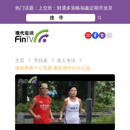
热门话题：
上交所：财通多策略福鑫定期开放灵
活配置混合型发起式证券投资基金临
上交所：景顺长城全球半导体芯片产
时停牌
业股票型证券投资基金临时停牌
【异动股】港股跌幅榜前十，卡森国
Open main menu
繁
际(00496.HK)跌22.40%，九福来
【异动股】港股涨幅榜前十，拿森科
(08611.HK)跌21.01%
技(02261.HK)涨+75.05%，辰兴发展
神火股份：新疆神火铝水转化率已
主页
节目表
名人专访
(02286.HK)涨+64.91%
100%
【异动股】焦炭Ⅲ板块下挫，陕西黑
保协慈善十公里跑 善款用作社会公益
猫(601015.CN)跌8.38%
【异动股】医疗研发外包板块拉升，
毕得医药(688073.CN)涨20.01%
中远海科：与中远海运国际(香港)有
限公司正在开展增资对价的支付
新莱应材：受益于半导体国产替代提
速及国内晶圆厂扩产 公司泛半导体全
【异动股】港股跌幅榜前十，智傲控
产品线新签订单向好
股(08282.HK)跌16.39%，中国智能健
【异动股】港股涨幅榜前十，帝国科