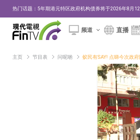
热门话题：
5年期港元特区政府机构债券将于2026年8月
1年期港元隔夜平均指数挂钩债券将于2026年8
直播
频道
香港证监会就中国糖果前高管的失当行为取得1
【异动股】港股跌幅榜前十，融信中国(03301.HK)跌
主页
节目表
问呢啲
蚁民有SAY! 点睇今次政
【异动股】港股涨幅榜前十，生物系统工程股权(02902.
地纬智能：暂未开展对外的语料商业化服务
嘉立创：公司主要提供EDA/CAM、PCB、
工信部：鼓励民爆企业依法依规实施重组整合
工信部：到2030年形成3-5家具有较强国际
因美纳：首批由中国生产制造基地生产的本土
鲁阳节能：公司汽车衬垫 CCMAX、E2K、H