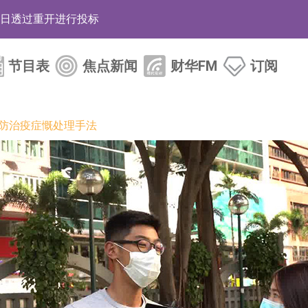
12日透过重开进行投标
月12日进行投标
节目表
焦点新闻
财华FM
订阅
3年取消资格令
38.98%，德信服务集团(02215.HK)跌35.71%
府防治疫症慨处理手法
HK)涨+218.75%，敏捷控股(00186.HK)涨+82.50%
电子元器件等电子及机械产业链一站式研发智造服务
运营能力的大型民爆企业集团
化产品完成客户交付
BD系列产品已实现量产销售