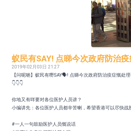
日韩股市收盘双双下挫
北京君正：预计后续仍将主要采用季度调价的
【异动股】汽车整车板块下挫，北汽蓝谷(600733.
【异动股】港股涨幅榜前十，生物系统工程股权(02902
【异动股】钨板块拉升，中钨高新(000657.CN)涨
蚁民有SAY! 点睇今次政府防治
【异动股】昨日打二板以上表现板块拉升，欣天科技(3
2019年02月03日 21:27
【问呢啲】蚁民有嘢SAY🗣️! 点睇今次政府防治疫症慨
【异动股】港股跌幅榜前十，天瑞汽车内饰(06162.H
👇👇👇
和光智成完成天使轮数千万融资
10年期港元特区政府机构债券将于2026年8月
你地又有咩要对各位医护人员讲？
小编讲先：各位医护人员都辛苦喇，希望香港可以尽快战
#一人一句鼓励医护人员慨说话