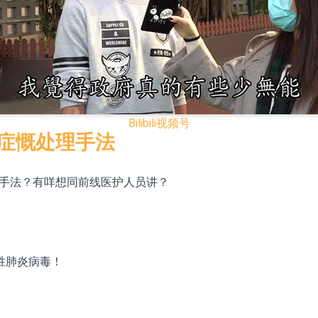
模式
CN)跌6.38%
.HK)涨+231.25%，中国智能健康(00348.HK)涨+133.33
Bilibili
视频号
7.24%
疫症慨处理手法
00615.CN)涨19.97%
处理手法？有咩想同前线医护人员讲？
K)跌18.00%，德信服务集团(02215.HK)跌16.33%
12日透过重开进行投标
胜肺炎病毒！