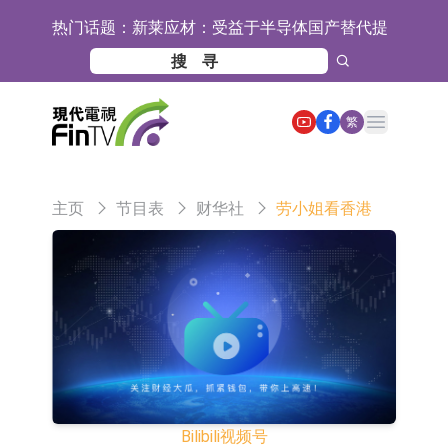
热门话题：
新莱应材：受益于半导体国产替代提
速及国内晶圆厂扩产 公司泛半导体全
【异动股】港股跌幅榜前十，智傲控
产品线新签订单向好
股(08282.HK)跌16.39%，中国智能健
【异动股】港股涨幅榜前十，帝国科
Open main menu
繁
康(00348.HK)跌14.81%
技集团股权(02993.HK)涨+140.00%，
深交所：鑫元中证电池主题交易型开
拿森科技(02261.HK)涨+77.54%
放式指数证券投资基金8月12日上市
通天酒业(00389.HK)停牌
主页
节目表
财华社
劳小姐看香港
交易
深交所：晶合集成(02249.HK)获调入
港股通标的证券名单
和光智成完成天使轮数千万融资
10年期港元特区政府机构债券将于
2026年8月12日透过重开进行投标
5年期港元特区政府机构债券将于
2026年8月12日透过重开进行投标
1年期港元隔夜平均指数挂钩债券将
于2026年8月12日进行投标
香港证监会就中国糖果前高管的失当
Bilibili
视频号