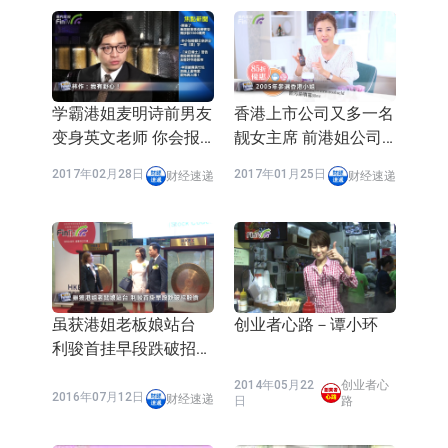
学霸港姐麦明诗前男友
香港上市公司又多一名
变身英文老师 你会报
靓女主席 前港姐公司
名吗?
申请上市
2017年02月28日
2017年01月25日
财经速递
财经速递
虽获港姐老板娘站台
创业者心路－谭小环
利骏首挂早段跌破招股
价
2014年05月22
创业者心
2016年07月12日
财经速递
日
路