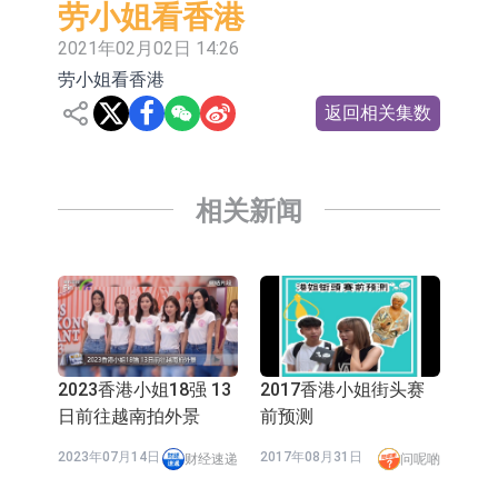
劳小姐看香港
行为取得13年取消资格令
【异动股】港股跌幅榜前十，融信中
2021年02月02日 14:26
国(03301.HK)跌38.98%，德信服务集
【异动股】港股涨幅榜前十，生物系
劳小姐看香港
团(02215.HK)跌35.71%
统工程股权(02902.HK)涨+218.75%，
地纬智能：暂未开展对外的语料商业
返回相关集数
敏捷控股(00186.HK)涨+82.50%
化服务
嘉立创：公司主要提供EDA/CAM、
PCB、电子元器件等电子及机械产业
工信部：鼓励民爆企业依法依规实施
相关新闻
链一站式研发智造服务
重组整合
工信部：到2030年形成3-5家具有较
强国际运营能力的大型民爆企业集团
【异动股】焦炭Ⅲ板块下挫，陕西黑
猫(601015.CN)跌8.38%
【异动股】医疗研发外包板块拉升，
毕得医药(688073.CN)涨20.01%
中远海科：与中远海运国际(香港)有
2023香港小姐18强 13
2017香港小姐街头赛
日前往越南拍外景
前预测
限公司正在开展增资对价的支付
2023年07月14日
2017年08月31日
财经速递
问呢啲